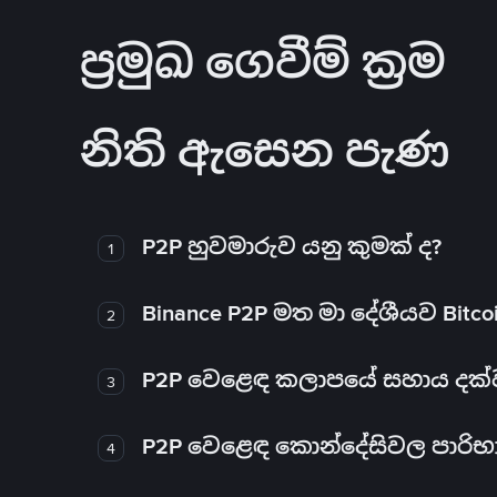
ප්‍රමුඛ ගෙවීම් ක්‍රම
නිති ඇසෙන පැණ
P2P හුවමාරුව යනු කුමක් ද?
1
Binance P2P මත මා දේශීයව Bitc
2
P2P වෙළෙඳ කලාපයේ සහාය දක්වන 
3
P2P වෙළෙඳ කොන්දේසිවල පාරිභ
4