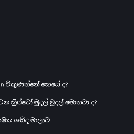
oin විකුණන්නේ කෙසේ ද?
ක්‍රිප්ටෝ මුදල් මුදල් මොනවා ද?
ාෂික ශබ්ද මාලාව