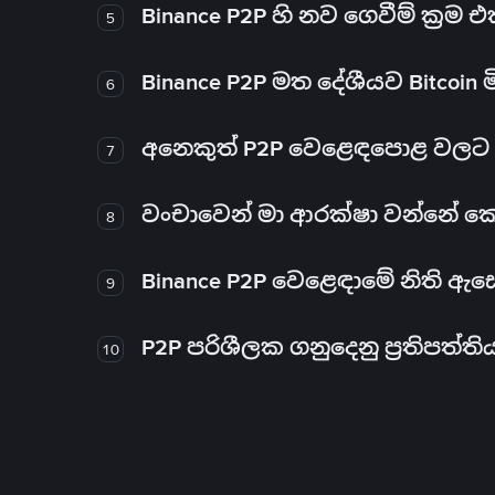
Binance P2P හි නව ගෙවීම් ක්‍රම
5
Binance P2P මත දේශීයව Bitcoin 
6
අනෙකුත් P2P වෙළෙඳපොළ වලට ව
7
වංචාවෙන් මා ආරක්ෂා වන්නේ කෙස
8
Binance P2P වෙළෙඳාමේ නිති ඇ
9
P2P පරිශීලක ගනුදෙනු ප්‍රතිපත්ති
10