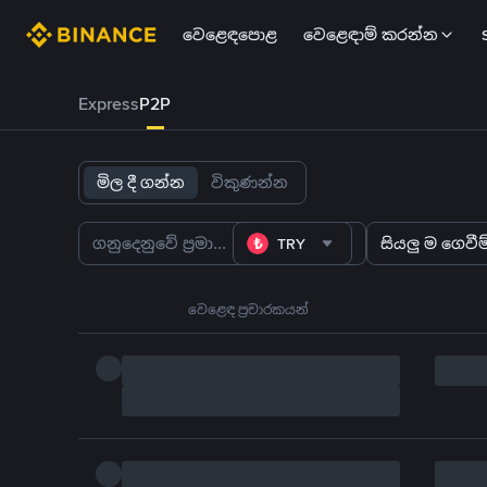
වෙළෙඳපොළ
වෙළෙඳාම් කරන්න
Express
P2P
මිල දී ගන්න
විකුණන්න
TRY
සියලු ම ගෙවීම්
වෙළෙඳ ප්‍රචාරකයන්