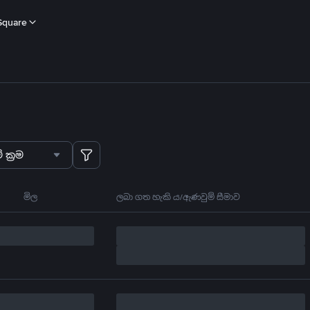
Square
 ක්‍රම
මිල
ලබා ගත හැකි ය/ඇණවුම් සීමාව