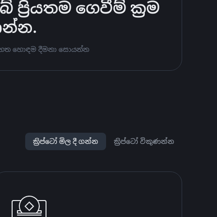
්‍රියතම ගෙවීම් ක්‍රම
ණන්න.
ට පහත හොඳම දීමනා සොයන්න
ක්‍රිප්ටෝ මිල දී ගන්න
ක්‍රිප්ටෝ විකුණන්න