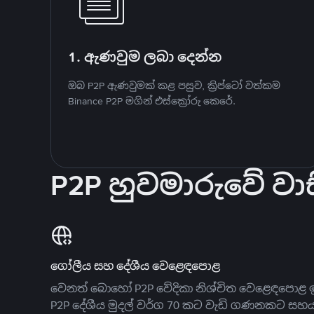
1. ඇණවුම ලබා දෙන්න
ඔබ P2P ඇණවුමක් කළ පසුව, ක්‍රිප්ටෝ වත්කම
Binance P2P මගින් එස්ක්‍රෝරු කෙරේ.
P2P හුවමාරුවේ වාස
ගෝලීය සහ දේශීය වෙළෙඳපොළ
වෙනත් බොහෝ P2P වේදිකා නිශ්චිත වෙළෙඳපොළ ඉ
P2P දේශීය මුදල් වර්ග 70 කට වැඩි ගණනකට සහ