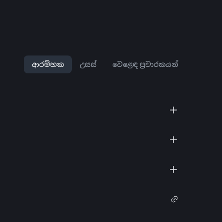
ආරම්භක
උසස්
වෙළෙඳ ප්‍රචාරකයන්