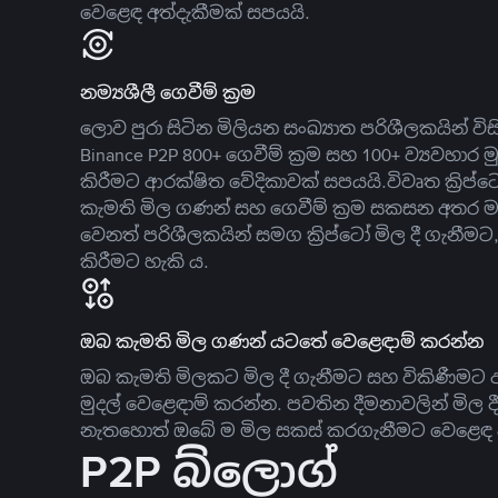
වෙළෙඳ අත්දැකීමක් සපයයි.
නම්‍යශීලී ගෙවීම් ක්‍රම
ලොව පුරා සිටින මිලියන සංඛ්‍යාත පරිශීලකයින් වි
Binance P2P 800+ ගෙවීම් ක්‍රම සහ 100+ ව්‍යවහාර මු
කිරීමට ආරක්ෂිත වේදිකාවක් සපයයි.විවෘත ක්‍ර
කැමති මිල ගණන් සහ ගෙවීම් ක්‍රම සකසන අතර ම
වෙනත් පරිශීලකයින් සමග ක්‍රිප්ටෝ මිල දී ගැනීම
කිරීමට හැකි ය.
ඔබ කැමති මිල ගණන් යටතේ වෙළෙඳාම් කරන්න
ඔබ කැමති මිලකට මිල දී ගැනීමට සහ විකිණීමට ඇ
මුදල් වෙළෙඳාම් කරන්න. පවතින දීමනාවලින් මිල 
නැතහොත් ඔබේ ම මිල සකස් කරගැනීමට වෙළෙඳ දැ
P2P බ්ලොග්