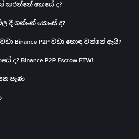
 එක් කරන්නේ කෙසේ ද?
මිල දී ගන්නේ කෙසේ ද?
ඩා Binance P2P වඩා හොඳ වන්නේ ඇයි?
ේ ද? Binance P2P Escrow FTW!
සෙන පැණ
ය