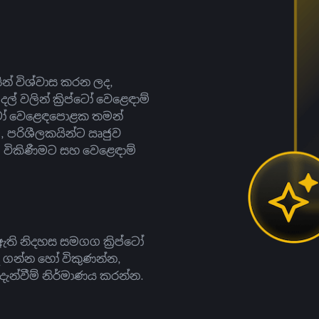
සින් විශ්වාස කරන ලද,
දල් වලින් ක්‍රිප්ටෝ වෙළෙඳාම්
ිප්ටෝ වෙළෙඳපොළක තමන්
, පරිශීලකයින්ට ඍජුව
ට, විකිණීමට සහ වෙළෙඳාම්
ති නිදහස සමගග ක්‍රිප්ටෝ
දී ගන්න හෝ විකුණන්න,
න්වීම් නිර්මාණය කරන්න.