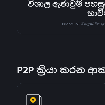
විශාල ඇණවුම් පහසුවෙ
භාවි
Binance P2P බ්ලොක් මත 
P2P ක්‍රියා කරන ආ