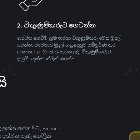
2. විකුණුම්කරුට ගෙවන්න
යෝජිත ගෙවීම් ක්‍රම හරහා විකුණුම්කරු වෙත මුදල්
යවන්න. ව්‍යවහාර මුදල් ගනුදෙනුව සම්පූර්ණ කර
Binance P2P හි "මාරු කරන ලදි, විකුණුම්කරුට
දැනුම් දෙන්න" ක්ලික් කරන්න.
ි
ලක්ක කරන විට, Binance
ය දක්වන සැබෑ ගෝලීය