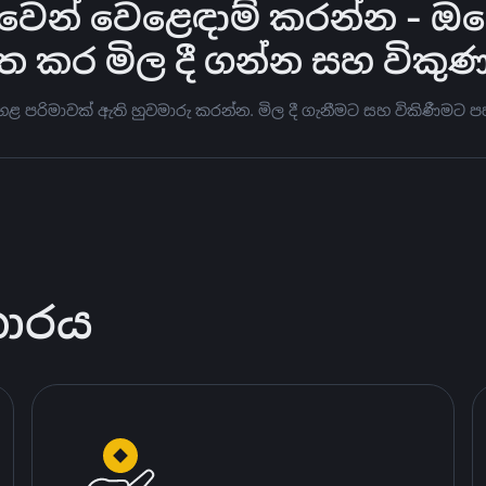
න් වෙළෙඳාම් කරන්න - ඔබේ ප
ත කර මිල දී ගන්න සහ විකු
ඉහළ පරිමාවක් ඇති හුවමාරු කරන්න. මිල දී ගැනීමට සහ විකිණීම
කාරය