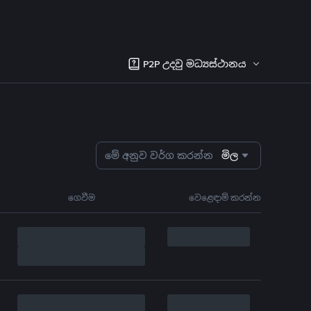
P2P උදවු මධ්‍යස්ථානය
මේ අනුව වර්ග කරන්න
මිල
ගෙවීම
වෙළෙඳාම් කරන්න