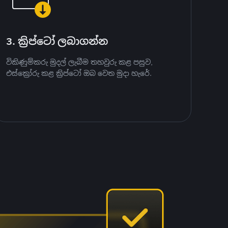
3. ක්‍රිප්ටෝ ලබාගන්න
විකිණුම්කරු මුදල් ලැබීම තහවුරු කළ පසුව,
එස්ක්‍රෝරු කළ ක්‍රිප්ටෝ ඔබ වෙත මුදා හැරේ.