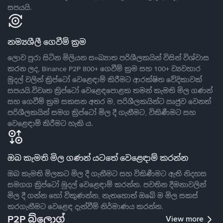
සපයයි.
නම්‍යශීලී ගෙවීම් ක්‍රම
ලොව පුරා සිටින මිලියන සංඛ්‍යාත පරිශීලකයින් විසින් විශ්වාස
කරන ලද, Binance P2P 800+ ගෙවීම් ක්‍රම සහ 100+ ව්‍යවහාර
මුදල් වලින් ක්‍රිප්ටෝ වෙළෙඳාම් කිරීමට ආරක්ෂිත වේදිකාවක්
සපයයි.විවෘත ක්‍රිප්ටෝ වෙළෙඳපොළක තමන් කැමති මිල ගණන්
සහ ගෙවීම් ක්‍රම සකසන අතර ම, පරිශීලකයින්ට ඍජුව වෙනත්
පරිශීලකයින් සමග ක්‍රිප්ටෝ මිල දී ගැනීමට, විකිණීමට සහ
වෙළෙඳාම් කිරීමට හැකි ය.
ඔබ කැමති මිල ගණන් යටතේ වෙළෙඳාම් කරන්න
ඔබ කැමති මිලකට මිල දී ගැනීමට සහ විකිණීමට ඇති නිදහස
සමගග ක්‍රිප්ටෝ මුදල් වෙළෙඳාම් කරන්න. පවතින දීමනාවලින්
මිල දී ගන්න හෝ විකුණන්න, නැතහොත් ඔබේ ම මිල සකස්
කරගැනීමට වෙළෙඳ දැන්වීම් නිර්මාණය කරන්න.
P2P බ්ලොග්
View more