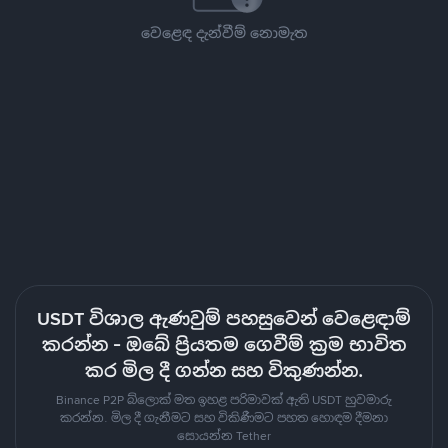
වෙළෙඳ දැන්වීම් නොමැත
USDT විශාල ඇණවුම් පහසුවෙන් වෙළෙඳාම්
කරන්න - ඔබේ ප්‍රියතම ගෙවීම් ක්‍රම භාවිත
කර මිල දී ගන්න සහ විකුණන්න.
Binance P2P බ්ලොක් මත ඉහළ පරිමාවක් ඇති USDT හුවමාරු
කරන්න. මිල දී ගැනීමට සහ විකිණීමට පහත හොඳම දීමනා
සොයන්න Tether