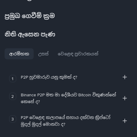
ප්‍රමුඛ ගෙවීම් ක්‍රම
නිති ඇසෙන පැණ
ආරම්භක
උසස්
වෙළෙඳ ප්‍රචාරකයන්
P2P හුවමාරුව යනු කුමක් ද?
1
Binance P2P මත මා දේශීයව Bitcoin විකුණන්නේ
2
කෙසේ ද?
P2P වෙළෙඳ කලාපයේ සහාය දක්වන ක්‍රිප්ටෝ
3
මුදල් මුදල් මොනවා ද?