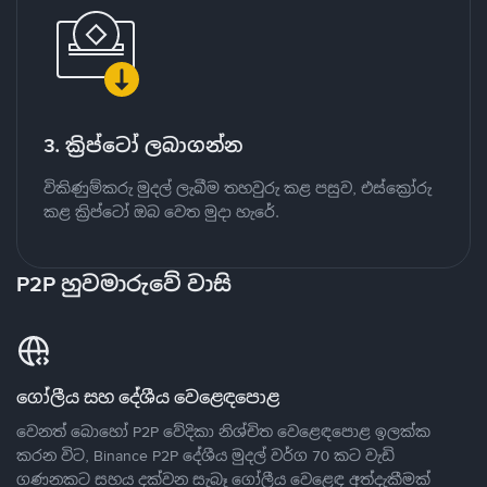
3. ක්‍රිප්ටෝ ලබාගන්න
විකිණුම්කරු මුදල් ලැබීම තහවුරු කළ පසුව, එස්ක්‍රෝරු
කළ ක්‍රිප්ටෝ ඔබ වෙත මුදා හැරේ.
P2P හුවමාරුවේ වාසි
ගෝලීය සහ දේශීය වෙළෙඳපොළ
වෙනත් බොහෝ P2P වේදිකා නිශ්චිත වෙළෙඳපොළ ඉලක්ක
කරන විට, Binance P2P දේශීය මුදල් වර්ග 70 කට වැඩි
ගණනකට සහය දක්වන සැබෑ ගෝලීය වෙළෙඳ අත්දැකීමක්