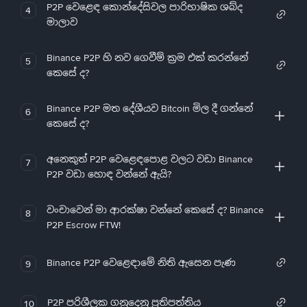
P2P වෙළෙඳ කොන්දේසිවල පාරිභාෂික ශබ්ද
4
මාලාව
Binance P2P හි නව ගෙවීම් ක්‍රම එක් කරන්නේ
5
කෙසේ ද?
Binance P2P මත දේශීයව Bitcoin මිල දී ගන්නේ
6
කෙසේ ද?
අනෙකුත් P2P වෙළෙඳපොළ වලට වඩා Binance
7
P2P වඩා හොඳ වන්නේ ඇයි?
වංචාවෙන් මා ආරක්ෂා වන්නේ කෙසේ ද? Binance
8
P2P Escrow FTW!
Binance P2P වෙළෙඳාමේ නිති ඇසෙන පැණ
9
P2P පරිශීලක ගනුදෙනු ප්‍රතිපත්තිය
10