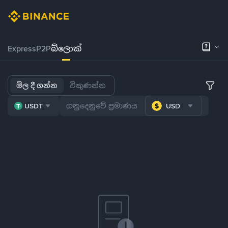
Express
P2P
බ්ලොක්
මිල දී ගන්න
විකුණන්න
USDT
USD