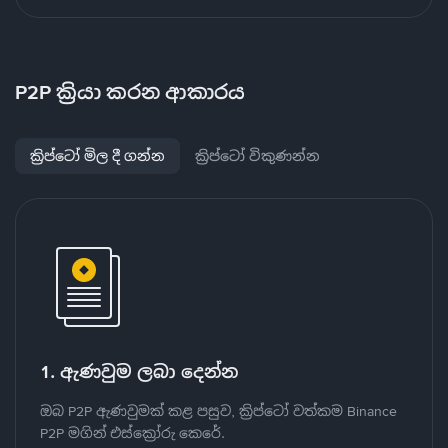
P2P ක්‍රියා කරන ආකාරය
ක්‍රිප්ටෝ මිල දී ගන්න
ක්‍රිප්ටෝ විකුණන්න
1. ඇණවුම ලබා දෙන්න
ඔබ P2P ඇණවුමක් කළ පසුව, ක්‍රිප්ටෝ වත්කම Binance
P2P මගින් එස්ක්‍රෝරු කෙරේ.