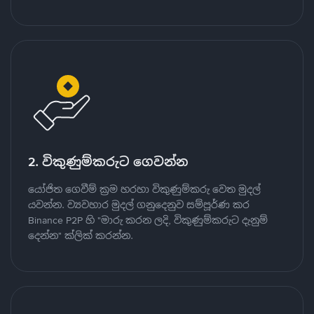
2. විකුණුම්කරුට ගෙවන්න
යෝජිත ගෙවීම් ක්‍රම හරහා විකුණුම්කරු වෙත මුදල්
යවන්න. ව්‍යවහාර මුදල් ගනුදෙනුව සම්පූර්ණ කර
Binance P2P හි "මාරු කරන ලදි, විකුණුම්කරුට දැනුම්
දෙන්න" ක්ලික් කරන්න.