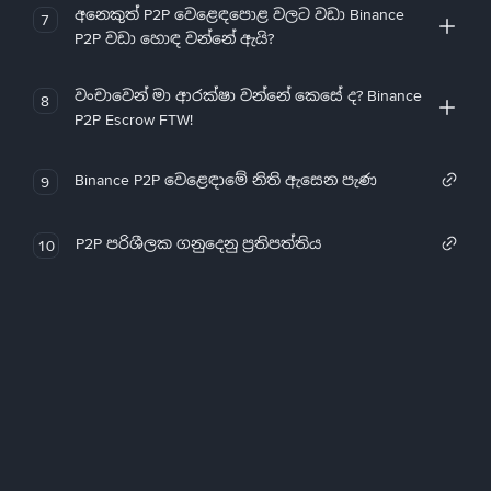
අනෙකුත් P2P වෙළෙඳපොළ වලට වඩා Binance
7
P2P වඩා හොඳ වන්නේ ඇයි?
වංචාවෙන් මා ආරක්ෂා වන්නේ කෙසේ ද? Binance
8
P2P Escrow FTW!
Binance P2P වෙළෙඳාමේ නිති ඇසෙන පැණ
9
P2P පරිශීලක ගනුදෙනු ප්‍රතිපත්තිය
10