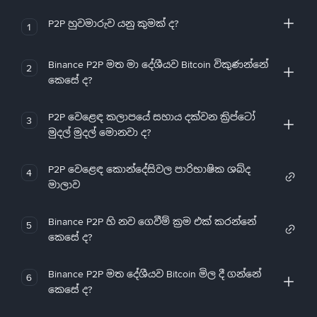
P2P හුවමාරුව යනු කුමක් ද?
1
Binance P2P මත මා දේශීයව Bitcoin විකුණන්නේ
2
කෙසේ ද?
P2P වෙළෙඳ කලාපයේ සහාය දක්වන ක්‍රිප්ටෝ
3
මුදල් මුදල් මොනවා ද?
P2P වෙළෙඳ කොන්දේසිවල පාරිභාෂික ශබ්ද
4
මාලාව
Binance P2P හි නව ගෙවීම් ක්‍රම එක් කරන්නේ
5
කෙසේ ද?
Binance P2P මත දේශීයව Bitcoin මිල දී ගන්නේ
6
කෙසේ ද?