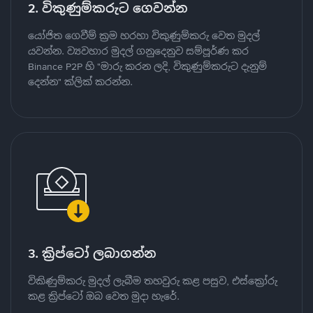
2. විකුණුම්කරුට ගෙවන්න
යෝජිත ගෙවීම් ක්‍රම හරහා විකුණුම්කරු වෙත මුදල්
යවන්න. ව්‍යවහාර මුදල් ගනුදෙනුව සම්පූර්ණ කර
Binance P2P හි "මාරු කරන ලදි, විකුණුම්කරුට දැනුම්
දෙන්න" ක්ලික් කරන්න.
3. ක්‍රිප්ටෝ ලබාගන්න
විකිණුම්කරු මුදල් ලැබීම තහවුරු කළ පසුව, එස්ක්‍රෝරු
කළ ක්‍රිප්ටෝ ඔබ වෙත මුදා හැරේ.