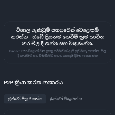
විශාල ඇණවුම් පහසුවෙන් වෙළෙඳාම්
කරන්න - ඔබේ ප්‍රියතම ගෙවීම් ක්‍රම භාවිත
කර මිල දී ගන්න සහ විකුණන්න.
Binance P2P බ්ලොක් මත ඉහළ පරිමාවක් ඇති හුවමාරු කරන්න. මිල
දී ගැනීමට සහ විකිණීමට පහත හොඳම දීමනා සොයන්න
P2P ක්‍රියා කරන ආකාරය
ක්‍රිප්ටෝ මිල දී ගන්න
ක්‍රිප්ටෝ විකුණන්න