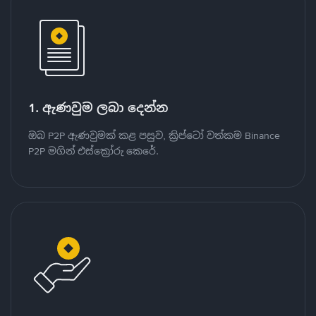
1. ඇණවුම ලබා දෙන්න
ඔබ P2P ඇණවුමක් කළ පසුව, ක්‍රිප්ටෝ වත්කම Binance
P2P මගින් එස්ක්‍රෝරු කෙරේ.