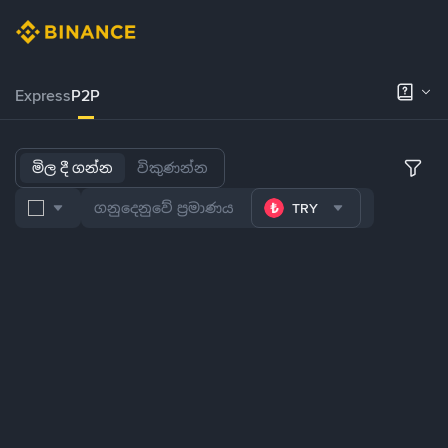
Express
P2P
මිල දී ගන්න
විකුණන්න
TRY