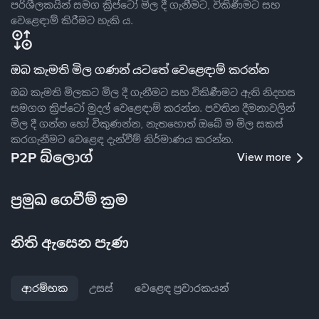
පරිශීලකයින් සමග ක්‍රිප්ටෝ මිල දී ගැනීමට, විකිණීමට සහ
වෙළෙඳාම් කිරීමට හැකි ය.
ඔබ කැමති මිල ගණන් යටතේ වෙළෙඳාම් කරන්න
ඔබ කැමති මිලකට මිල දී ගැනීමට සහ විකිණීමට ඇති නිදහස
සමගග ක්‍රිප්ටෝ මුදල් වෙළෙඳාම් කරන්න. පවතින දීමනාවලින්
මිල දී ගන්න හෝ විකුණන්න, නැතහොත් ඔබේ ම මිල සකස්
කරගැනීමට වෙළෙඳ දැන්වීම් නිර්මාණය කරන්න.
P2P බ්ලොග්
View more
ප්‍රමුඛ ගෙවීම් ක්‍රම
නිති ඇසෙන පැණ
ආරම්භක
උසස්
වෙළෙඳ ප්‍රචාරකයන්