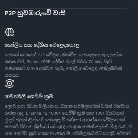
P2P හුවමාරුවේ වාසි
ගෝලීය සහ දේශීය වෙළෙඳපොළ
වෙනත් බොහෝ P2P වේදිකා නිශ්චිත වෙළෙඳපොළ ඉලක්ක
කරන විට, Binance P2P දේශීය මුදල් වර්ග 70 කට වැඩි
ගණනකට සහය දක්වන සැබෑ ගෝලීය වෙළෙඳ අත්දැකීමක්
සපයයි.
නම්‍යශීලී ගෙවීම් ක්‍රම
ලොව පුරා සිටින මිලියන සංඛ්‍යාත පරිශීලකයින් විසින් විශ්වාස
කරන ලද, Binance P2P 800+ ගෙවීම් ක්‍රම සහ 100+ ව්‍යවහාර
මුදල් වලින් ක්‍රිප්ටෝ වෙළෙඳාම් කිරීමට ආරක්ෂිත වේදිකාවක්
සපයයි.විවෘත ක්‍රිප්ටෝ වෙළෙඳපොළක තමන් කැමති මිල ගණන්
සහ ගෙවීම් ක්‍රම සකසන අතර ම, පරිශීලකයින්ට ඍජුව වෙනත්