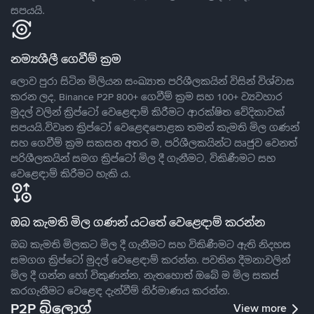
සපයයි.
නම්‍යශීලී ගෙවීම් ක්‍රම
ලොව පුරා සිටින මිලියන සංඛ්‍යාත පරිශීලකයින් විසින් විශ්වාස
කරන ලද, Binance P2P 800+ ගෙවීම් ක්‍රම සහ 100+ ව්‍යවහාර
මුදල් වලින් ක්‍රිප්ටෝ වෙළෙඳාම් කිරීමට ආරක්ෂිත වේදිකාවක්
සපයයි.විවෘත ක්‍රිප්ටෝ වෙළෙඳපොළක තමන් කැමති මිල ගණන්
සහ ගෙවීම් ක්‍රම සකසන අතර ම, පරිශීලකයින්ට ඍජුව වෙනත්
පරිශීලකයින් සමග ක්‍රිප්ටෝ මිල දී ගැනීමට, විකිණීමට සහ
වෙළෙඳාම් කිරීමට හැකි ය.
ඔබ කැමති මිල ගණන් යටතේ වෙළෙඳාම් කරන්න
ඔබ කැමති මිලකට මිල දී ගැනීමට සහ විකිණීමට ඇති නිදහස
සමගග ක්‍රිප්ටෝ මුදල් වෙළෙඳාම් කරන්න. පවතින දීමනාවලින්
මිල දී ගන්න හෝ විකුණන්න, නැතහොත් ඔබේ ම මිල සකස්
කරගැනීමට වෙළෙඳ දැන්වීම් නිර්මාණය කරන්න.
P2P බ්ලොග්
View more