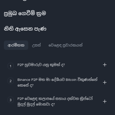
ප්‍රමුඛ ගෙවීම් ක්‍රම
නිති ඇසෙන පැණ
ආරම්භක
උසස්
වෙළෙඳ ප්‍රචාරකයන්
P2P හුවමාරුව යනු කුමක් ද?
1
Binance P2P මත මා දේශීයව Bitcoin විකුණන්නේ
2
කෙසේ ද?
P2P වෙළෙඳ කලාපයේ සහාය දක්වන ක්‍රිප්ටෝ
3
මුදල් මුදල් මොනවා ද?