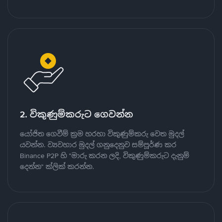
2. විකුණුම්කරුට ගෙවන්න
යෝජිත ගෙවීම් ක්‍රම හරහා විකුණුම්කරු වෙත මුදල්
යවන්න. ව්‍යවහාර මුදල් ගනුදෙනුව සම්පූර්ණ කර
Binance P2P හි "මාරු කරන ලදි, විකුණුම්කරුට දැනුම්
දෙන්න" ක්ලික් කරන්න.