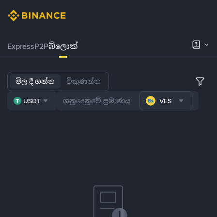
Express
P2P
බ්ලොක්
මිල දී ගන්න
විකුණන්න
USDT
VES