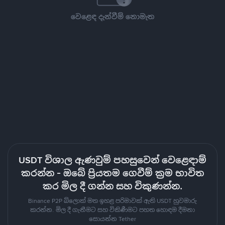
වෙළෙඳ දැන්වීම් නොමැත
USDT විශාල ඇණවුම් පහසුවෙන් වෙළෙඳාම්
කරන්න - ඔබේ ප්‍රියතම ගෙවීම් ක්‍රම භාවිත
කර මිල දී ගන්න සහ විකුණන්න.
Binance P2P බ්ලොක් මත ඉහළ පරිමාවක් ඇති USDT හුවමාරු
කරන්න. මිල දී ගැනීමට සහ විකිණීමට පහත හොඳම දීමනා
සොයන්න Tether