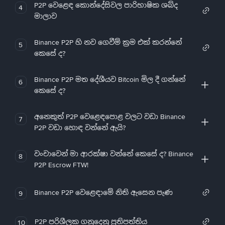
P2P වෙළෙඳ කොන්දේසිවල පාරිභාෂික ශබ්ද
4
මාලාව
Binance P2P හි නව ගෙවීම් ක්‍රම එක් කරන්නේ
5
කෙසේ ද?
Binance P2P මත දේශීයව Bitcoin මිල දී ගන්නේ
6
කෙසේ ද?
අනෙකුත් P2P වෙළෙඳපොළ වලට වඩා Binance
7
P2P වඩා හොඳ වන්නේ ඇයි?
වංචාවෙන් මා ආරක්ෂා වන්නේ කෙසේ ද? Binance
8
P2P Escrow FTW!
Binance P2P වෙළෙඳාමේ නිති ඇසෙන පැණ
9
P2P පරිශීලක ගනුදෙනු ප්‍රතිපත්තිය
10