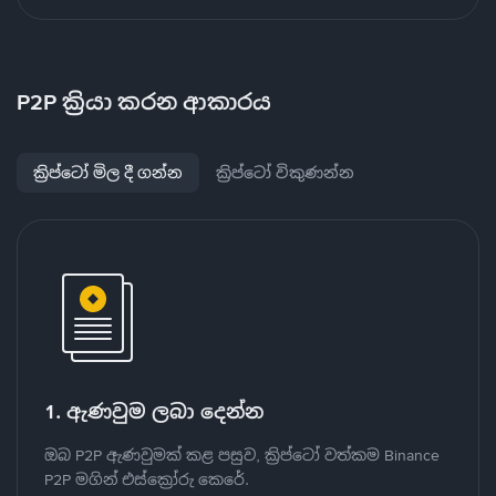
P2P ක්‍රියා කරන ආකාරය
ක්‍රිප්ටෝ මිල දී ගන්න
ක්‍රිප්ටෝ විකුණන්න
1. ඇණවුම ලබා දෙන්න
ඔබ P2P ඇණවුමක් කළ පසුව, ක්‍රිප්ටෝ වත්කම Binance
P2P මගින් එස්ක්‍රෝරු කෙරේ.