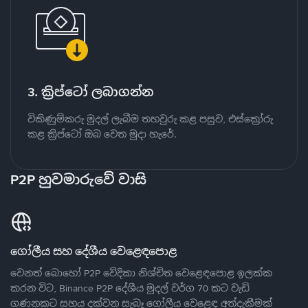
3. ක්‍රිප්ටෝ ලබාගන්න
විකිණුම්කරු මුදල් ලැබීම තහවුරු කළ පසුව, එස්ක්‍රෝරු
කළ ක්‍රිප්ටෝ ඔබ වෙත මුදා හැරේ.
P2P හුවමාරුවේ වාසි
ගෝලීය සහ දේශීය වෙළෙඳපොළ
වෙනත් බොහෝ P2P වේදිකා නිශ්චිත වෙළෙඳපොළ ඉලක්ක
කරන විට, Binance P2P දේශීය මුදල් වර්ග 70 කට වැඩි
ගණනකට සහය දක්වන සැබෑ ගෝලීය වෙළෙඳ අත්දැකීමක්