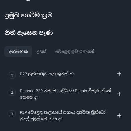
ප්‍රමුඛ ගෙවීම් ක්‍රම
නිති ඇසෙන පැණ
ආරම්භක
උසස්
වෙළෙඳ ප්‍රචාරකයන්
P2P හුවමාරුව යනු කුමක් ද?
1
Binance P2P මත මා දේශීයව Bitcoin විකුණන්නේ
2
කෙසේ ද?
P2P වෙළෙඳ කලාපයේ සහාය දක්වන ක්‍රිප්ටෝ
3
මුදල් මුදල් මොනවා ද?