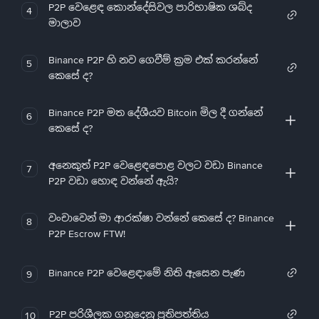
P2P වෙළෙඳ කොන්දේසිවල පාරිභාෂික ශබ්ද
4
මාලාව
Binance P2P හි නව ගෙවීම් ක්‍රම එක් කරන්නේ
5
කෙසේ ද?
Binance P2P මත දේශීයව Bitcoin මිල දී ගන්නේ
6
කෙසේ ද?
අනෙකුත් P2P වෙළෙඳපොළ වලට වඩා Binance
7
P2P වඩා හොඳ වන්නේ ඇයි?
වංචාවෙන් මා ආරක්ෂා වන්නේ කෙසේ ද? Binance
8
P2P Escrow FTW!
Binance P2P වෙළෙඳාමේ නිති ඇසෙන පැණ
9
P2P පරිශීලක ගනුදෙනු ප්‍රතිපත්තිය
10