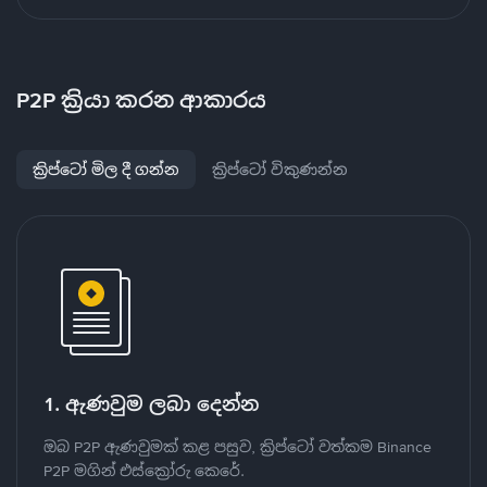
P2P ක්‍රියා කරන ආකාරය
ක්‍රිප්ටෝ මිල දී ගන්න
ක්‍රිප්ටෝ විකුණන්න
1. ඇණවුම ලබා දෙන්න
ඔබ P2P ඇණවුමක් කළ පසුව, ක්‍රිප්ටෝ වත්කම Binance
P2P මගින් එස්ක්‍රෝරු කෙරේ.