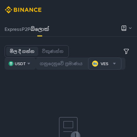
Express
P2P
බ්ලොක්
මිල දී ගන්න
විකුණන්න
USDT
VES