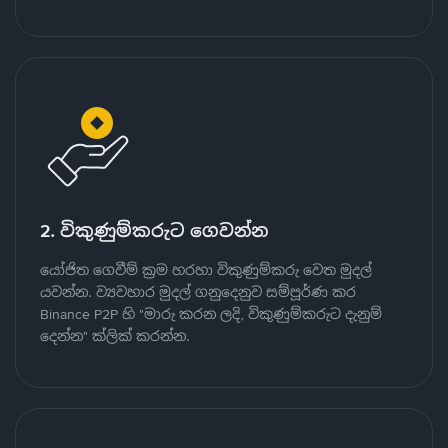
2. විකුණුම්කරුට ගෙවන්න
යෝජිත ගෙවීම් ක්‍රම හරහා විකුණුම්කරු වෙත මුදල්
යවන්න. ව්‍යවහාර මුදල් ගනුදෙනුව සම්පූර්ණ කර
Binance P2P හි "මාරු කරන ලදි, විකුණුම්කරුට දැනුම්
දෙන්න" ක්ලික් කරන්න.