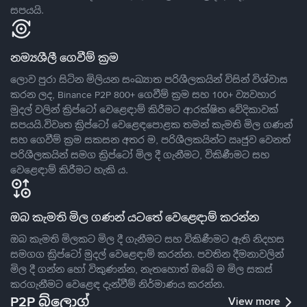
සපයයි.
නම්‍යශීලී ගෙවීම් ක්‍රම
ලොව පුරා සිටින මිලියන සංඛ්‍යාත පරිශීලකයින් විසින් විශ්වාස
කරන ලද, Binance P2P 800+ ගෙවීම් ක්‍රම සහ 100+ ව්‍යවහාර
මුදල් වලින් ක්‍රිප්ටෝ වෙළෙඳාම් කිරීමට ආරක්ෂිත වේදිකාවක්
සපයයි.විවෘත ක්‍රිප්ටෝ වෙළෙඳපොළක තමන් කැමති මිල ගණන්
සහ ගෙවීම් ක්‍රම සකසන අතර ම, පරිශීලකයින්ට ඍජුව වෙනත්
පරිශීලකයින් සමග ක්‍රිප්ටෝ මිල දී ගැනීමට, විකිණීමට සහ
වෙළෙඳාම් කිරීමට හැකි ය.
ඔබ කැමති මිල ගණන් යටතේ වෙළෙඳාම් කරන්න
ඔබ කැමති මිලකට මිල දී ගැනීමට සහ විකිණීමට ඇති නිදහස
සමගග ක්‍රිප්ටෝ මුදල් වෙළෙඳාම් කරන්න. පවතින දීමනාවලින්
මිල දී ගන්න හෝ විකුණන්න, නැතහොත් ඔබේ ම මිල සකස්
කරගැනීමට වෙළෙඳ දැන්වීම් නිර්මාණය කරන්න.
P2P බ්ලොග්
View more