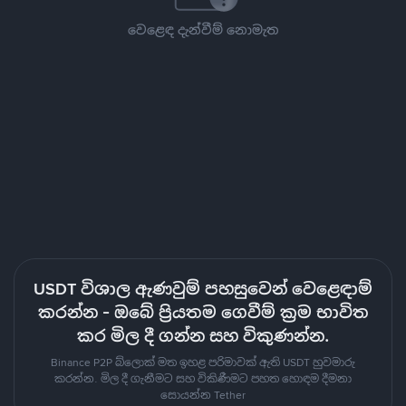
වෙළෙඳ දැන්වීම් නොමැත
USDT විශාල ඇණවුම් පහසුවෙන් වෙළෙඳාම්
කරන්න - ඔබේ ප්‍රියතම ගෙවීම් ක්‍රම භාවිත
කර මිල දී ගන්න සහ විකුණන්න.
Binance P2P බ්ලොක් මත ඉහළ පරිමාවක් ඇති USDT හුවමාරු
කරන්න. මිල දී ගැනීමට සහ විකිණීමට පහත හොඳම දීමනා
සොයන්න Tether