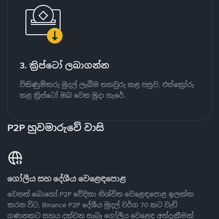
3. ක්‍රිප්ටෝ ලබාගන්න
විකිණුම්කරු මුදල් ලැබීම තහවුරු කළ පසුව, එස්ක්‍රෝරු
කළ ක්‍රිප්ටෝ ඔබ වෙත මුදා හැරේ.
P2P හුවමාරුවේ වාසි
ගෝලීය සහ දේශීය වෙළෙඳපොළ
වෙනත් බොහෝ P2P වේදිකා නිශ්චිත වෙළෙඳපොළ ඉලක්ක
කරන විට, Binance P2P දේශීය මුදල් වර්ග 70 කට වැඩි
ගණනකට සහය දක්වන සැබෑ ගෝලීය වෙළෙඳ අත්දැකීමක්