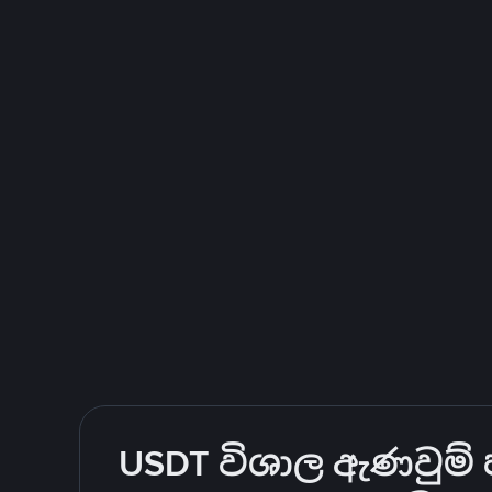
USDT විශාල ඇණවුම් ප