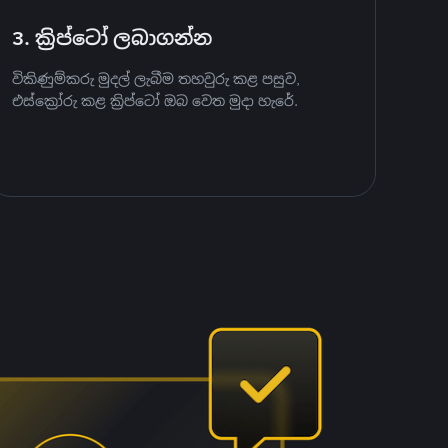
3. ක්‍රිප්ටෝ ලබාගන්න
විකිණුම්කරු මුදල් ලැබීම තහවුරු කළ පසුව,
එස්ක්‍රෝරු කළ ක්‍රිප්ටෝ ඔබ වෙත මුදා හැරේ.