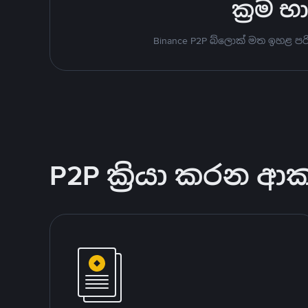
ක්‍රම 
Binance P2P බ්ලොක් මත ඉහළ පර
P2P ක්‍රියා කරන ආ