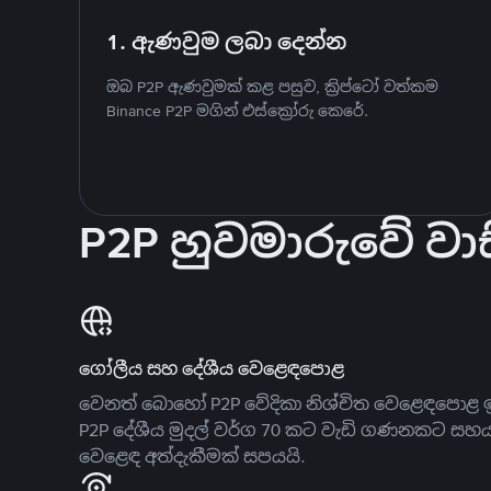
1. ඇණවුම ලබා දෙන්න
ඔබ P2P ඇණවුමක් කළ පසුව, ක්‍රිප්ටෝ වත්කම
Binance P2P මගින් එස්ක්‍රෝරු කෙරේ.
P2P හුවමාරුවේ වාස
ගෝලීය සහ දේශීය වෙළෙඳපොළ
වෙනත් බොහෝ P2P වේදිකා නිශ්චිත වෙළෙඳපොළ ඉ
P2P දේශීය මුදල් වර්ග 70 කට වැඩි ගණනකට සහ
වෙළෙඳ අත්දැකීමක් සපයයි.