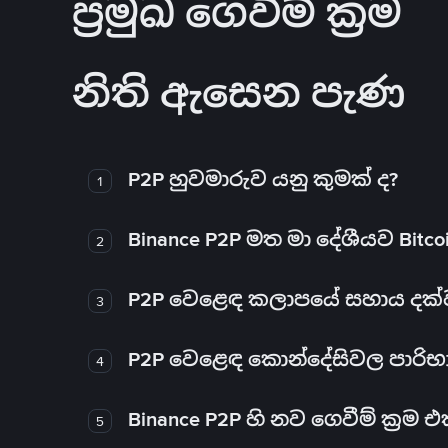
ප්‍රමුඛ ගෙවීම් ක්‍රම
නිති ඇසෙන පැණ
P2P හුවමාරුව යනු කුමක් ද?
1
Binance P2P මත මා දේශීයව Bitc
2
P2P වෙළෙඳ කලාපයේ සහාය දක්වන 
3
P2P වෙළෙඳ කොන්දේසිවල පාරිභ
4
Binance P2P හි නව ගෙවීම් ක්‍රම
5