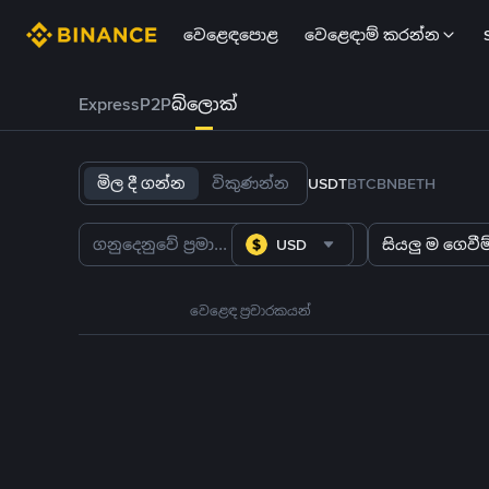
වෙළෙඳපොළ
වෙළෙඳාම් කරන්න
Express
P2P
බ්ලොක්
මිල දී ගන්න
විකුණන්න
USDT
BTC
BNB
ETH
USD
සියලු ම ගෙවීම්
වෙළෙඳ ප්‍රචාරකයන්