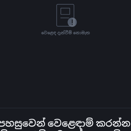
වෙළෙඳ දැන්වීම් නොමැත
හසුවෙන් වෙළෙඳාම් කරන්න -