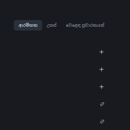
ආරම්භක
උසස්
වෙළෙඳ ප්‍රචාරකයන්