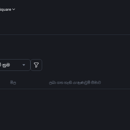
Square
 ක්‍රම
මිල
ලබා ගත හැකි ය/ඇණවුම් සීමාව