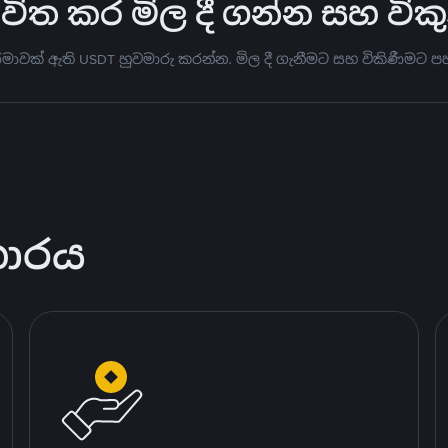
භාවිත කර මිල දී ගන්න සහ වි
ිමාවක් ඇති USDT හුවමාරු කරන්න. මිල දී ගැනීමට සහ විකිණීමට
කාරය