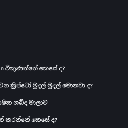
oin විකුණන්නේ කෙසේ ද?
ක්‍රිප්ටෝ මුදල් මුදල් මොනවා ද?
ාෂික ශබ්ද මාලාව
 එක් කරන්නේ කෙසේ ද?