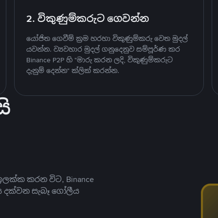
2. විකුණුම්කරුට ගෙවන්න
යෝජිත ගෙවීම් ක්‍රම හරහා විකුණුම්කරු වෙත මුදල්
යවන්න. ව්‍යවහාර මුදල් ගනුදෙනුව සම්පූර්ණ කර
Binance P2P හි "මාරු කරන ලදි, විකුණුම්කරුට
දැනුම් දෙන්න" ක්ලික් කරන්න.
ි
ලක්ක කරන විට, Binance
ය දක්වන සැබෑ ගෝලීය