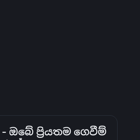
 ඔබේ ප්‍රියතම ගෙවීම්