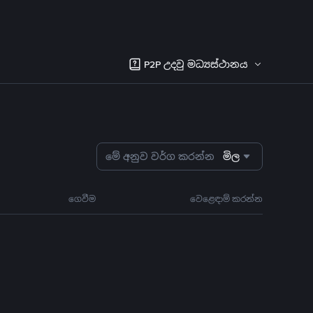
P2P උදවු මධ්‍යස්ථානය
මේ අනුව වර්ග කරන්න
මිල
ගෙවීම
වෙළෙඳාම් කරන්න