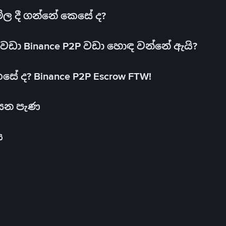
මිල දී ගන්නේ කෙසේ ද?
ඩා Binance P2P වඩා හොඳ වන්නේ ඇයි?
ේ ද? Binance P2P Escrow FTW!
සෙන පැණ
ය