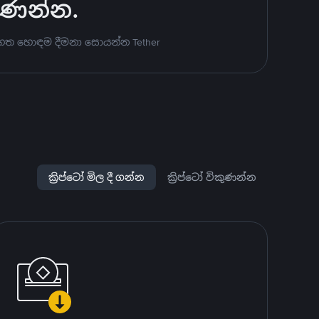
කුණන්න.
 පහත හොඳම දීමනා සොයන්න Tether
ක්‍රිප්ටෝ මිල දී ගන්න
ක්‍රිප්ටෝ විකුණන්න