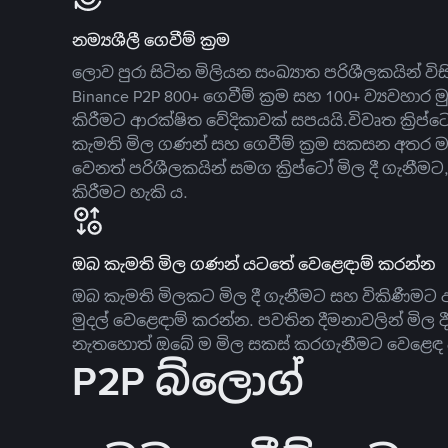
නම්‍යශීලී ගෙවීම් ක්‍රම
ලොව පුරා සිටින මිලියන සංඛ්‍යාත පරිශීලකයින් වි
Binance P2P 800+ ගෙවීම් ක්‍රම සහ 100+ ව්‍යවහාර මු
කිරීමට ආරක්ෂිත වේදිකාවක් සපයයි.විවෘත ක්‍ර
කැමති මිල ගණන් සහ ගෙවීම් ක්‍රම සකසන අතර ම
වෙනත් පරිශීලකයින් සමග ක්‍රිප්ටෝ මිල දී ගැනීම
කිරීමට හැකි ය.
ඔබ කැමති මිල ගණන් යටතේ වෙළෙඳාම් කරන්න
ඔබ කැමති මිලකට මිල දී ගැනීමට සහ විකිණීමට ඇ
මුදල් වෙළෙඳාම් කරන්න. පවතින දීමනාවලින් මිල 
නැතහොත් ඔබේ ම මිල සකස් කරගැනීමට වෙළෙඳ දැ
P2P බ්ලොග්