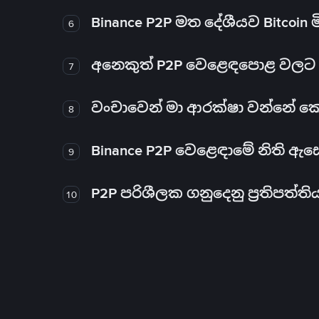
Binance P2P මත දේශීයව Bitcoin 
6
අනෙකුත් P2P වෙළෙඳපොළ වලට ව
7
වංචාවෙන් මා ආරක්ෂා වන්නේ කෙස
8
Binance P2P වෙළෙඳාමේ නිති ඇ
9
P2P පරිශීලක ගනුදෙනු ප්‍රතිපත්ති
10