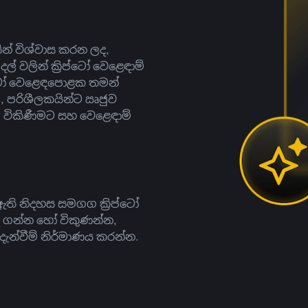
සින් විශ්වාස කරන ලද,
දල් වලින් ක්‍රිප්ටෝ වෙළෙඳාම්
ිප්ටෝ වෙළෙඳපොළක තමන්
, පරිශීලකයින්ට ඍජුව
ට, විකිණීමට සහ වෙළෙඳාම්
ති නිදහස සමගග ක්‍රිප්ටෝ
දී ගන්න හෝ විකුණන්න,
න්වීම් නිර්මාණය කරන්න.