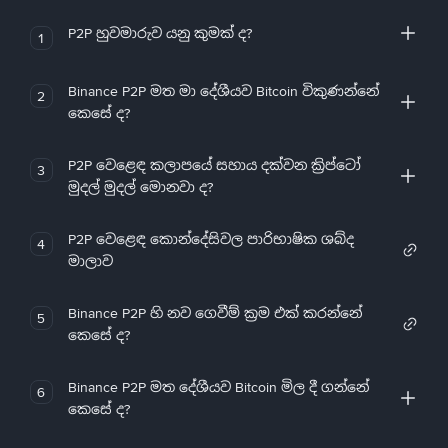
P2P හුවමාරුව යනු කුමක් ද?
1
Binance P2P මත මා දේශීයව Bitcoin විකුණන්නේ
2
කෙසේ ද?
P2P වෙළෙඳ කලාපයේ සහාය දක්වන ක්‍රිප්ටෝ
3
මුදල් මුදල් මොනවා ද?
P2P වෙළෙඳ කොන්දේසිවල පාරිභාෂික ශබ්ද
4
මාලාව
Binance P2P හි නව ගෙවීම් ක්‍රම එක් කරන්නේ
5
කෙසේ ද?
Binance P2P මත දේශීයව Bitcoin මිල දී ගන්නේ
6
කෙසේ ද?