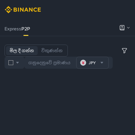
Express
P2P
මිල දී ගන්න
විකුණන්න
JPY