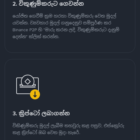
2. විකුණුම්කරුට ගෙවන්න
යෝජිත ගෙවීම් ක්‍රම හරහා විකුණුම්කරු වෙත මුදල්
යවන්න. ව්‍යවහාර මුදල් ගනුදෙනුව සම්පූර්ණ කර
Binance P2P හි "මාරු කරන ලදි, විකුණුම්කරුට දැනුම්
දෙන්න" ක්ලික් කරන්න.
3. ක්‍රිප්ටෝ ලබාගන්න
විකිණුම්කරු මුදල් ලැබීම තහවුරු කළ පසුව, එස්ක්‍රෝරු
කළ ක්‍රිප්ටෝ ඔබ වෙත මුදා හැරේ.