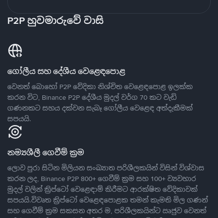
P2P හුවමාරුවේ වාසි
ගෝලීය සහ දේශීය වෙළෙඳපොළ
වෙනත් බොහෝ P2P වේදිකා නිශ්චිත වෙළෙඳපොළ ඉලක්ක
කරන විට, Binance P2P දේශීය මුදල් වර්ග 70 කට වැඩි
ගණනකට සහය දක්වන සැබෑ ගෝලීය වෙළෙඳ අත්දැකීමක්
සපයයි.
නම්‍යශීලී ගෙවීම් ක්‍රම
ලොව පුරා සිටින මිලියන සංඛ්‍යාත පරිශීලකයින් විසින් විශ්වාස
කරන ලද, Binance P2P 800+ ගෙවීම් ක්‍රම සහ 100+ ව්‍යවහාර
මුදල් වලින් ක්‍රිප්ටෝ වෙළෙඳාම් කිරීමට ආරක්ෂිත වේදිකාවක්
සපයයි.විවෘත ක්‍රිප්ටෝ වෙළෙඳපොළක තමන් කැමති මිල ගණන්
සහ ගෙවීම් ක්‍රම සකසන අතර ම, පරිශීලකයින්ට ඍජුව වෙනත්