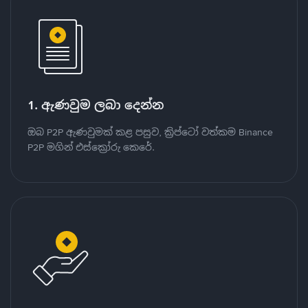
1. ඇණවුම ලබා දෙන්න
ඔබ P2P ඇණවුමක් කළ පසුව, ක්‍රිප්ටෝ වත්කම Binance
P2P මගින් එස්ක්‍රෝරු කෙරේ.