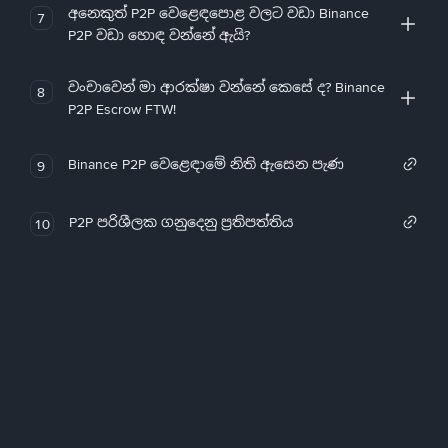
අනෙකුත් P2P වෙළෙඳපොළ වලට වඩා Binance
7
P2P වඩා හොඳ වන්නේ ඇයි?
වංචාවෙන් මා ආරක්ෂා වන්නේ කෙසේ ද? Binance
8
P2P Escrow FTW!
Binance P2P වෙළෙඳාමේ නිති ඇසෙන පැණ
9
P2P පරිශීලක ගනුදෙනු ප්‍රතිපත්තිය
10