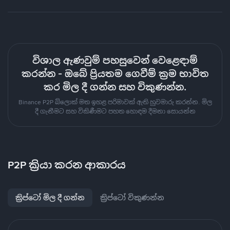
විශාල ඇණවුම් පහසුවෙන් වෙළෙඳාම්
කරන්න - ඔබේ ප්‍රියතම ගෙවීම් ක්‍රම භාවිත
කර මිල දී ගන්න සහ විකුණන්න.
Binance P2P බ්ලොක් මත ඉහළ පරිමාවක් ඇති හුවමාරු කරන්න. මිල
දී ගැනීමට සහ විකිණීමට පහත හොඳම දීමනා සොයන්න
P2P ක්‍රියා කරන ආකාරය
ක්‍රිප්ටෝ මිල දී ගන්න
ක්‍රිප්ටෝ විකුණන්න