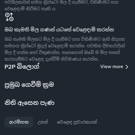
පරිශීලකයින් සමග ක්‍රිප්ටෝ මිල දී ගැනීමට, විකිණීමට සහ
වෙළෙඳාම් කිරීමට හැකි ය.
ඔබ කැමති මිල ගණන් යටතේ වෙළෙඳාම් කරන්න
ඔබ කැමති මිලකට මිල දී ගැනීමට සහ විකිණීමට ඇති නිදහස
සමගග ක්‍රිප්ටෝ මුදල් වෙළෙඳාම් කරන්න. පවතින දීමනාවලින්
මිල දී ගන්න හෝ විකුණන්න, නැතහොත් ඔබේ ම මිල සකස්
කරගැනීමට වෙළෙඳ දැන්වීම් නිර්මාණය කරන්න.
P2P බ්ලොග්
View more
ප්‍රමුඛ ගෙවීම් ක්‍රම
නිති ඇසෙන පැණ
ආරම්භක
උසස්
වෙළෙඳ ප්‍රචාරකයන්