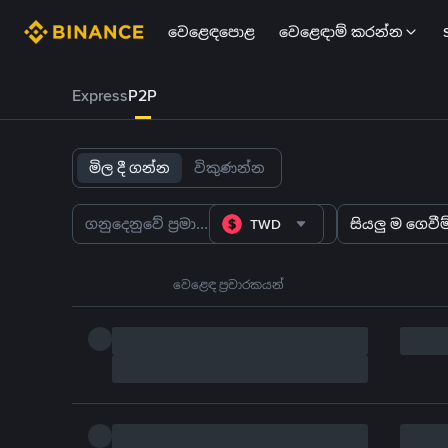
වෙළෙඳපොළ
වෙළෙඳාම් කරන්න
Express
P2P
මිල දී ගන්න
විකුණන්න
TWD
සියලු ම ගෙවීම්
වෙළෙඳ ප්‍රචාරකයන්