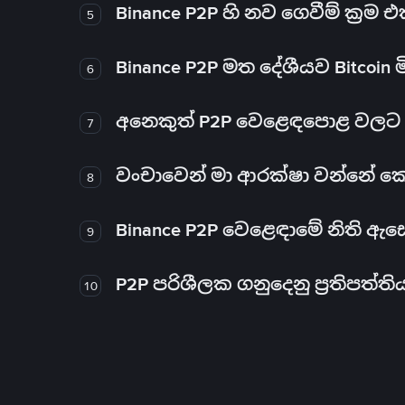
Binance P2P හි නව ගෙවීම් ක්‍රම
5
Binance P2P මත දේශීයව Bitcoin 
6
අනෙකුත් P2P වෙළෙඳපොළ වලට ව
7
වංචාවෙන් මා ආරක්ෂා වන්නේ කෙස
8
Binance P2P වෙළෙඳාමේ නිති ඇ
9
P2P පරිශීලක ගනුදෙනු ප්‍රතිපත්ති
10