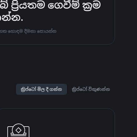
්‍රියතම ගෙවීම් ක්‍රම
ණන්න.
ට පහත හොඳම දීමනා සොයන්න
ක්‍රිප්ටෝ මිල දී ගන්න
ක්‍රිප්ටෝ විකුණන්න