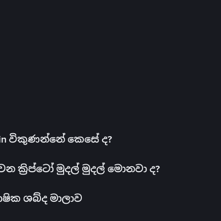
oin විකුණන්නේ කෙසේ ද?
ක්‍රිප්ටෝ මුදල් මුදල් මොනවා ද?
ාෂික ශබ්ද මාලාව