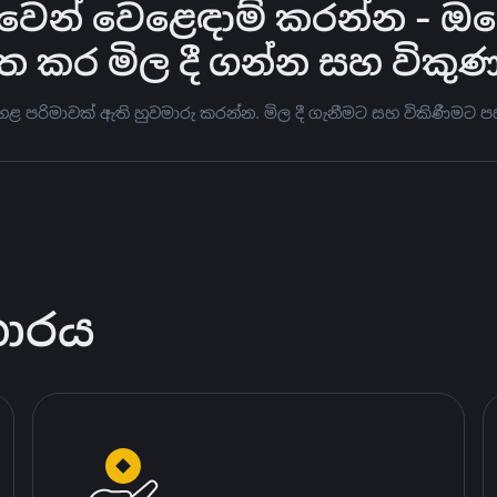
න් වෙළෙඳාම් කරන්න - ඔබේ ප
ත කර මිල දී ගන්න සහ විකු
ඉහළ පරිමාවක් ඇති හුවමාරු කරන්න. මිල දී ගැනීමට සහ විකිණීම
කාරය