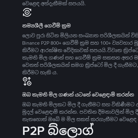
වෙළෙඳ අත්දැකීමක් සපයයි.
නම්‍යශීලී ගෙවීම් ක්‍රම
ලොව පුරා සිටින මිලියන සංඛ්‍යාත පරිශීලකයින් වි
Binance P2P 800+ ගෙවීම් ක්‍රම සහ 100+ ව්‍යවහාර මු
කිරීමට ආරක්ෂිත වේදිකාවක් සපයයි.විවෘත ක්‍ර
කැමති මිල ගණන් සහ ගෙවීම් ක්‍රම සකසන අතර ම
වෙනත් පරිශීලකයින් සමග ක්‍රිප්ටෝ මිල දී ගැනීම
කිරීමට හැකි ය.
ඔබ කැමති මිල ගණන් යටතේ වෙළෙඳාම් කරන්න
ඔබ කැමති මිලකට මිල දී ගැනීමට සහ විකිණීමට ඇ
මුදල් වෙළෙඳාම් කරන්න. පවතින දීමනාවලින් මිල 
නැතහොත් ඔබේ ම මිල සකස් කරගැනීමට වෙළෙඳ දැ
P2P බ්ලොග්