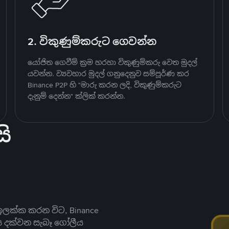
2. විකුණුම්කරුට ගෙවන්න
යෝජිත ගෙවීම් ක්‍රම හරහා විකුණුම්කරු වෙත මුදල්
යවන්න. ව්‍යවහාර මුදල් ගනුදෙනුව සම්පූර්ණ කර
Binance P2P හි "මාරු කරන ලදි, විකුණුම්කරුට
දැනුම් දෙන්න" ක්ලික් කරන්න.
ි
ලක්ක කරන විට, Binance
ය දක්වන සැබෑ ගෝලීය