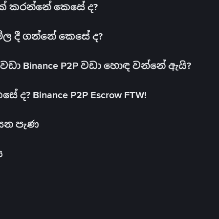
 එක් කරන්නේ කෙසේ ද?
මිල දී ගන්නේ කෙසේ ද?
ඩා Binance P2P වඩා හොඳ වන්නේ ඇයි?
ේ ද? Binance P2P Escrow FTW!
සෙන පැණ
ය