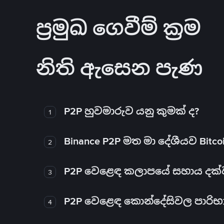
ප්‍රමුඛ ගෙවීම් ක්‍රම
නිති ඇසෙන පැණ
P2P හුවමාරුව යනු කුමක් ද?
1
Binance P2P මත මා දේශීයව Bitc
2
P2P වෙළෙඳ කලාපයේ සහාය දක්වන 
3
P2P වෙළෙඳ කොන්දේසිවල පාරිභ
4