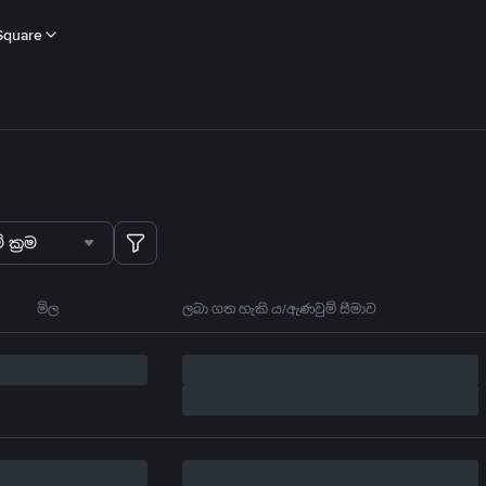
Square
 ක්‍රම
මිල
ලබා ගත හැකි ය/ඇණවුම් සීමාව