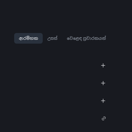
ආරම්භක
උසස්
වෙළෙඳ ප්‍රචාරකයන්