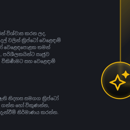
සින් විශ්වාස කරන ලද,
දල් වලින් ක්‍රිප්ටෝ වෙළෙඳාම්
ිප්ටෝ වෙළෙඳපොළක තමන්
, පරිශීලකයින්ට ඍජුව
ට, විකිණීමට සහ වෙළෙඳාම්
ති නිදහස සමගග ක්‍රිප්ටෝ
දී ගන්න හෝ විකුණන්න,
න්වීම් නිර්මාණය කරන්න.