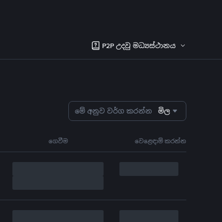
P2P උදවු මධ්‍යස්ථානය
මේ අනුව වර්ග කරන්න
මිල
ගෙවීම
වෙළෙඳාම් කරන්න