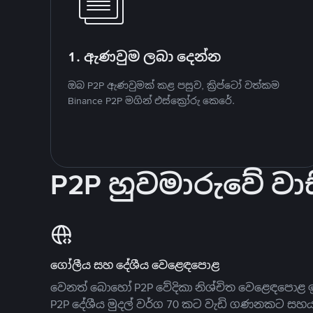
1. ඇණවුම ලබා දෙන්න
ඔබ P2P ඇණවුමක් කළ පසුව, ක්‍රිප්ටෝ වත්කම
Binance P2P මගින් එස්ක්‍රෝරු කෙරේ.
P2P හුවමාරුවේ වාස
ගෝලීය සහ දේශීය වෙළෙඳපොළ
වෙනත් බොහෝ P2P වේදිකා නිශ්චිත වෙළෙඳපොළ ඉ
P2P දේශීය මුදල් වර්ග 70 කට වැඩි ගණනකට සහ