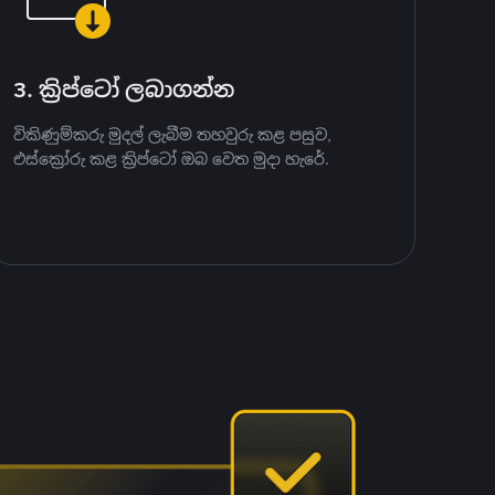
3. ක්‍රිප්ටෝ ලබාගන්න
විකිණුම්කරු මුදල් ලැබීම තහවුරු කළ පසුව,
එස්ක්‍රෝරු කළ ක්‍රිප්ටෝ ඔබ වෙත මුදා හැරේ.