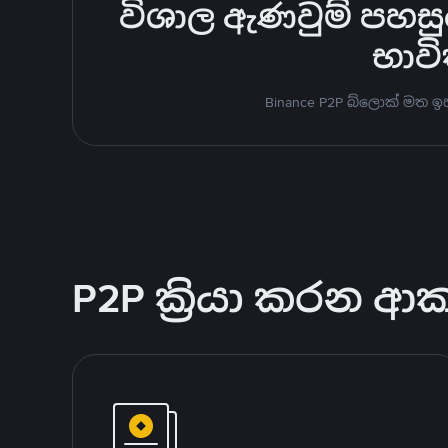
විශාල ඇණවුම් පහසුවෙ
භාවි
Binance P2P බ්ලොක් මත 
P2P ක්‍රියා කරන ආ