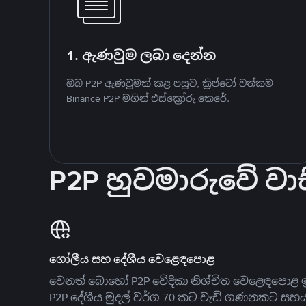
1. ඇණවුම ලබා දෙන්න
ඔබ P2P ඇණවුමක් කළ පසුව, ක්‍රිප්ටෝ වත්කම
Binance P2P මගින් එස්ක්‍රෝරු කෙරේ.
P2P හුවමාරුවේ වාස
ගෝලීය සහ දේශීය වෙළෙඳපොළ
වෙනත් බොහෝ P2P වේදිකා නිශ්චිත වෙළෙඳපොළ ඉ
P2P දේශීය මුදල් වර්ග 70 කට වැඩි ගණනකට සහ