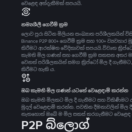
වෙළෙඳ අත්දැකීමක් සපයයි.
නම්‍යශීලී ගෙවීම් ක්‍රම
ලොව පුරා සිටින මිලියන සංඛ්‍යාත පරිශීලකයින් වි
Binance P2P 800+ ගෙවීම් ක්‍රම සහ 100+ ව්‍යවහාර මු
කිරීමට ආරක්ෂිත වේදිකාවක් සපයයි.විවෘත ක්‍ර
කැමති මිල ගණන් සහ ගෙවීම් ක්‍රම සකසන අතර ම
වෙනත් පරිශීලකයින් සමග ක්‍රිප්ටෝ මිල දී ගැනීම
කිරීමට හැකි ය.
ඔබ කැමති මිල ගණන් යටතේ වෙළෙඳාම් කරන්න
ඔබ කැමති මිලකට මිල දී ගැනීමට සහ විකිණීමට ඇ
මුදල් වෙළෙඳාම් කරන්න. පවතින දීමනාවලින් මිල 
නැතහොත් ඔබේ ම මිල සකස් කරගැනීමට වෙළෙඳ දැ
P2P බ්ලොග්