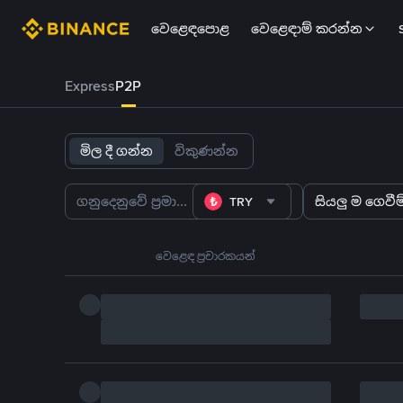
වෙළෙඳපොළ
වෙළෙඳාම් කරන්න
Express
P2P
මිල දී ගන්න
විකුණන්න
TRY
සියලු ම ගෙවීම්
වෙළෙඳ ප්‍රචාරකයන්