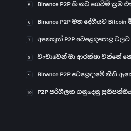
Binance P2P හි නව ගෙවීම් ක්‍රම
5
Binance P2P මත දේශීයව Bitcoin 
6
අනෙකුත් P2P වෙළෙඳපොළ වලට ව
7
වංචාවෙන් මා ආරක්ෂා වන්නේ කෙස
8
Binance P2P වෙළෙඳාමේ නිති ඇ
9
P2P පරිශීලක ගනුදෙනු ප්‍රතිපත්ති
10