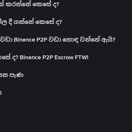
 එක් කරන්නේ කෙසේ ද?
මිල දී ගන්නේ කෙසේ ද?
ඩා Binance P2P වඩා හොඳ වන්නේ ඇයි?
ේ ද? Binance P2P Escrow FTW!
සෙන පැණ
ය