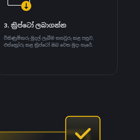
3. ක්‍රිප්ටෝ ලබාගන්න
විකිණුම්කරු මුදල් ලැබීම තහවුරු කළ පසුව,
එස්ක්‍රෝරු කළ ක්‍රිප්ටෝ ඔබ වෙත මුදා හැරේ.