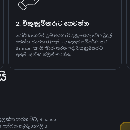
2. විකුණුම්කරුට ගෙවන්න
යෝජිත ගෙවීම් ක්‍රම හරහා විකුණුම්කරු වෙත මුදල්
යවන්න. ව්‍යවහාර මුදල් ගනුදෙනුව සම්පූර්ණ කර
Binance P2P හි "මාරු කරන ලදි, විකුණුම්කරුට
දැනුම් දෙන්න" ක්ලික් කරන්න.
ි
ලක්ක කරන විට, Binance
ය දක්වන සැබෑ ගෝලීය