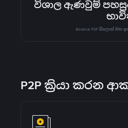
විශාල ඇණවුම් පහසුවෙ
භාවි
Binance P2P බ්ලොක් මත 
P2P ක්‍රියා කරන ආ