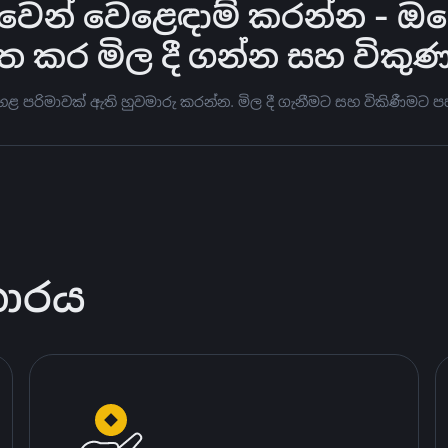
න් වෙළෙඳාම් කරන්න - ඔබේ ප
ත කර මිල දී ගන්න සහ විකු
ඉහළ පරිමාවක් ඇති හුවමාරු කරන්න. මිල දී ගැනීමට සහ විකිණීම
කාරය