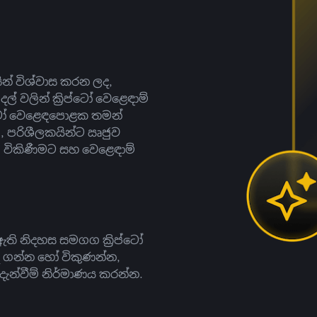
සින් විශ්වාස කරන ලද,
දල් වලින් ක්‍රිප්ටෝ වෙළෙඳාම්
ිප්ටෝ වෙළෙඳපොළක තමන්
, පරිශීලකයින්ට ඍජුව
ට, විකිණීමට සහ වෙළෙඳාම්
ති නිදහස සමගග ක්‍රිප්ටෝ
දී ගන්න හෝ විකුණන්න,
න්වීම් නිර්මාණය කරන්න.