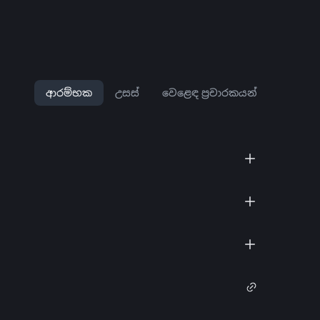
ආරම්භක
උසස්
වෙළෙඳ ප්‍රචාරකයන්