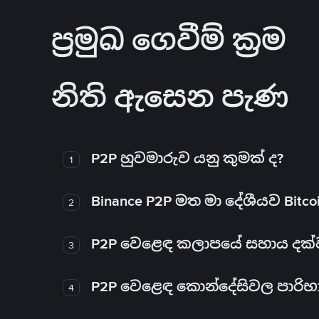
ප්‍රමුඛ ගෙවීම් ක්‍රම
නිති ඇසෙන පැණ
P2P හුවමාරුව යනු කුමක් ද?
1
Binance P2P මත මා දේශීයව Bitc
2
P2P වෙළෙඳ කලාපයේ සහාය දක්වන 
3
P2P වෙළෙඳ කොන්දේසිවල පාරිභ
4