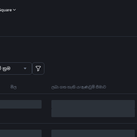
Square
 ක්‍රම
මිල
ලබා ගත හැකි ය/ඇණවුම් සීමාව