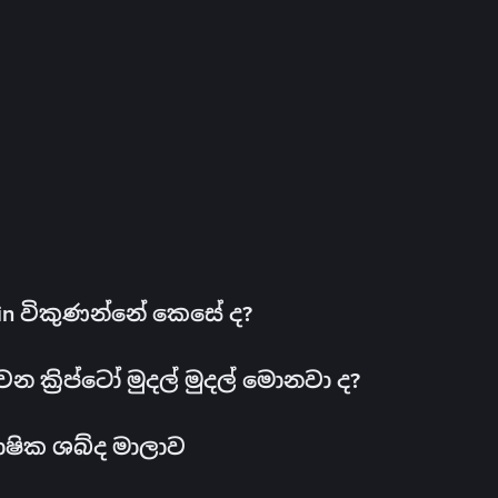
oin විකුණන්නේ කෙසේ ද?
ක්‍රිප්ටෝ මුදල් මුදල් මොනවා ද?
ාෂික ශබ්ද මාලාව