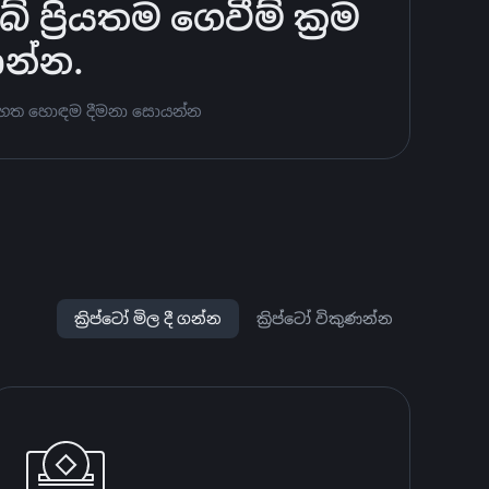
්‍රියතම ගෙවීම් ක්‍රම
ණන්න.
ට පහත හොඳම දීමනා සොයන්න
ක්‍රිප්ටෝ මිල දී ගන්න
ක්‍රිප්ටෝ විකුණන්න