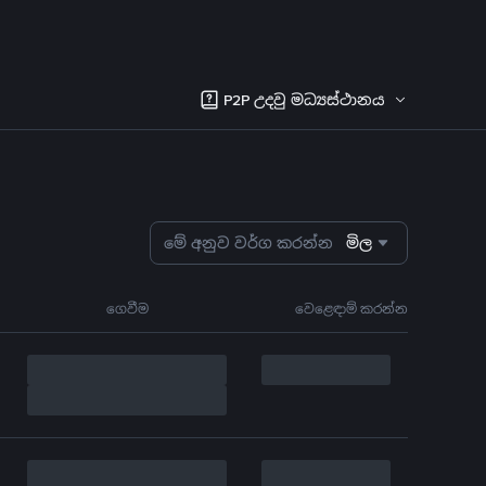
P2P උදවු මධ්‍යස්ථානය
මේ අනුව වර්ග කරන්න
මිල
ගෙවීම
වෙළෙඳාම් කරන්න