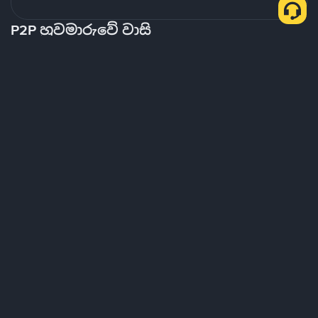
P2P හුවමාරුවේ වාසි
ගෝලීය සහ දේශීය වෙළෙඳපොළ
වෙනත් බොහෝ P2P වේදිකා නිශ්චිත වෙළෙඳපොළ ඉලක්ක
කරන විට, Binance P2P දේශීය මුදල් වර්ග 70 කට වැඩි
ගණනකට සහය දක්වන සැබෑ ගෝලීය වෙළෙඳ අත්දැකීමක්
සපයයි.
නම්‍යශීලී ගෙවීම් ක්‍රම
ලොව පුරා සිටින මිලියන සංඛ්‍යාත පරිශීලකයින් විසින් විශ්වාස
කරන ලද, Binance P2P 800+ ගෙවීම් ක්‍රම සහ 100+ ව්‍යවහාර
මුදල් වලින් ක්‍රිප්ටෝ වෙළෙඳාම් කිරීමට ආරක්ෂිත වේදිකාවක්
සපයයි.විවෘත ක්‍රිප්ටෝ වෙළෙඳපොළක තමන් කැමති මිල ගණන්
සහ ගෙවීම් ක්‍රම සකසන අතර ම, පරිශීලකයින්ට ඍජුව වෙනත්