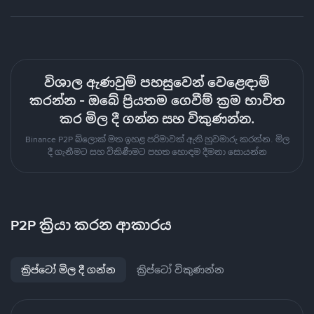
විශාල ඇණවුම් පහසුවෙන් වෙළෙඳාම්
කරන්න - ඔබේ ප්‍රියතම ගෙවීම් ක්‍රම භාවිත
කර මිල දී ගන්න සහ විකුණන්න.
Binance P2P බ්ලොක් මත ඉහළ පරිමාවක් ඇති හුවමාරු කරන්න. මිල
දී ගැනීමට සහ විකිණීමට පහත හොඳම දීමනා සොයන්න
P2P ක්‍රියා කරන ආකාරය
ක්‍රිප්ටෝ මිල දී ගන්න
ක්‍රිප්ටෝ විකුණන්න