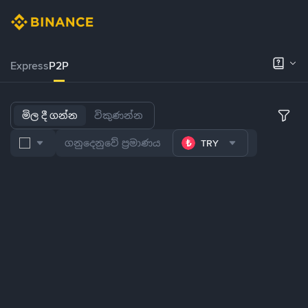
Express
P2P
මිල දී ගන්න
විකුණන්න
TRY