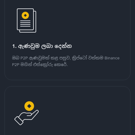
1. ඇණවුම ලබා දෙන්න
ඔබ P2P ඇණවුමක් කළ පසුව, ක්‍රිප්ටෝ වත්කම Binance
P2P මගින් එස්ක්‍රෝරු කෙරේ.