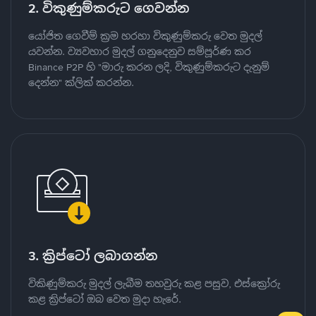
2. විකුණුම්කරුට ගෙවන්න
යෝජිත ගෙවීම් ක්‍රම හරහා විකුණුම්කරු වෙත මුදල්
යවන්න. ව්‍යවහාර මුදල් ගනුදෙනුව සම්පූර්ණ කර
Binance P2P හි "මාරු කරන ලදි, විකුණුම්කරුට දැනුම්
දෙන්න" ක්ලික් කරන්න.
3. ක්‍රිප්ටෝ ලබාගන්න
විකිණුම්කරු මුදල් ලැබීම තහවුරු කළ පසුව, එස්ක්‍රෝරු
කළ ක්‍රිප්ටෝ ඔබ වෙත මුදා හැරේ.