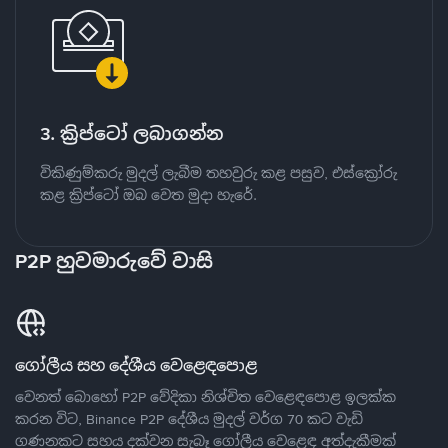
3. ක්‍රිප්ටෝ ලබාගන්න
විකිණුම්කරු මුදල් ලැබීම තහවුරු කළ පසුව, එස්ක්‍රෝරු
කළ ක්‍රිප්ටෝ ඔබ වෙත මුදා හැරේ.
P2P හුවමාරුවේ වාසි
ගෝලීය සහ දේශීය වෙළෙඳපොළ
වෙනත් බොහෝ P2P වේදිකා නිශ්චිත වෙළෙඳපොළ ඉලක්ක
කරන විට, Binance P2P දේශීය මුදල් වර්ග 70 කට වැඩි
ගණනකට සහය දක්වන සැබෑ ගෝලීය වෙළෙඳ අත්දැකීමක්