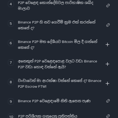
P2P වෙළෙඳ කොන්දේසිවල පාරිභාෂික ශබ්ද
4
මාලාව
Binance P2P හි නව ගෙවීම් ක්‍රම එක් කරන්නේ
5
කෙසේ ද?
Binance P2P මත දේශීයව Bitcoin මිල දී ගන්නේ
6
කෙසේ ද?
අනෙකුත් P2P වෙළෙඳපොළ වලට වඩා Binance
7
P2P වඩා හොඳ වන්නේ ඇයි?
වංචාවෙන් මා ආරක්ෂා වන්නේ කෙසේ ද? Binance
8
P2P Escrow FTW!
Binance P2P වෙළෙඳාමේ නිති ඇසෙන පැණ
9
P2P පරිශීලක ගනුදෙනු ප්‍රතිපත්තිය
10