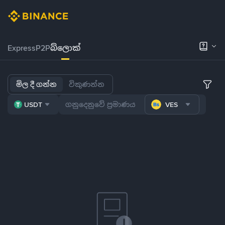
Express
P2P
බ්ලොක්
මිල දී ගන්න
විකුණන්න
USDT
VES