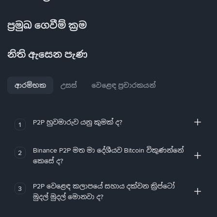
ප්‍රමුඛ ගෙවීම් ක්‍රම
නිති ඇසෙන පැණ
ආරම්භක
උසස්
වෙළෙඳ ප්‍රචාරකයන්
P2P හුවමාරුව යනු කුමක් ද?
1
Binance P2P මත මා දේශීයව Bitcoin විකුණන්නේ
2
කෙසේ ද?
P2P වෙළෙඳ කලාපයේ සහාය දක්වන ක්‍රිප්ටෝ
3
මුදල් මුදල් මොනවා ද?