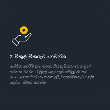
2. විකුණුම්කරුට ගෙවන්න
යෝජිත ගෙවීම් ක්‍රම හරහා විකුණුම්කරු වෙත මුදල්
යවන්න. ව්‍යවහාර මුදල් ගනුදෙනුව සම්පූර්ණ කර
Binance P2P හි "මාරු කරන ලදි, විකුණුම්කරුට දැනුම්
දෙන්න" ක්ලික් කරන්න.