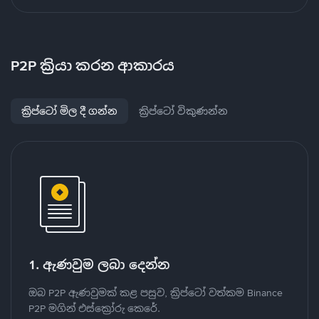
P2P ක්‍රියා කරන ආකාරය
ක්‍රිප්ටෝ මිල දී ගන්න
ක්‍රිප්ටෝ විකුණන්න
1. ඇණවුම ලබා දෙන්න
ඔබ P2P ඇණවුමක් කළ පසුව, ක්‍රිප්ටෝ වත්කම Binance
P2P මගින් එස්ක්‍රෝරු කෙරේ.