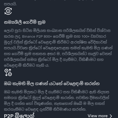
සපයයි.
නම්‍යශීලී ගෙවීම් ක්‍රම
ලොව පුරා සිටින මිලියන සංඛ්‍යාත පරිශීලකයින් විසින් විශ්වාස
කරන ලද, Binance P2P 800+ ගෙවීම් ක්‍රම සහ 100+ ව්‍යවහාර
මුදල් වලින් ක්‍රිප්ටෝ වෙළෙඳාම් කිරීමට ආරක්ෂිත වේදිකාවක්
සපයයි.විවෘත ක්‍රිප්ටෝ වෙළෙඳපොළක තමන් කැමති මිල ගණන්
සහ ගෙවීම් ක්‍රම සකසන අතර ම, පරිශීලකයින්ට ඍජුව වෙනත්
පරිශීලකයින් සමග ක්‍රිප්ටෝ මිල දී ගැනීමට, විකිණීමට සහ
වෙළෙඳාම් කිරීමට හැකි ය.
ඔබ කැමති මිල ගණන් යටතේ වෙළෙඳාම් කරන්න
ඔබ කැමති මිලකට මිල දී ගැනීමට සහ විකිණීමට ඇති නිදහස
සමගග ක්‍රිප්ටෝ මුදල් වෙළෙඳාම් කරන්න. පවතින දීමනාවලින්
මිල දී ගන්න හෝ විකුණන්න, නැතහොත් ඔබේ ම මිල සකස්
කරගැනීමට වෙළෙඳ දැන්වීම් නිර්මාණය කරන්න.
P2P බ්ලොග්
View more