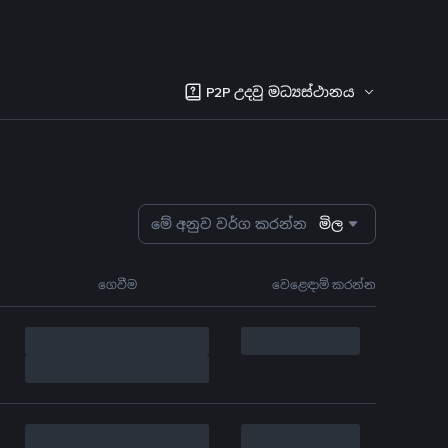
P2P උදවු මධ්‍යස්ථානය
මේ අනුව වර්ග කරන්න
මිල
ගෙවීම
වෙළෙඳාම් කරන්න