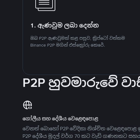
1. ඇණවුම ලබා දෙන්න
ඔබ P2P ඇණවුමක් කළ පසුව, ක්‍රිප්ටෝ වත්කම
Binance P2P මගින් එස්ක්‍රෝරු කෙරේ.
P2P හුවමාරුවේ වාස
ගෝලීය සහ දේශීය වෙළෙඳපොළ
වෙනත් බොහෝ P2P වේදිකා නිශ්චිත වෙළෙඳපොළ ඉ
P2P දේශීය මුදල් වර්ග 70 කට වැඩි ගණනකට සහ