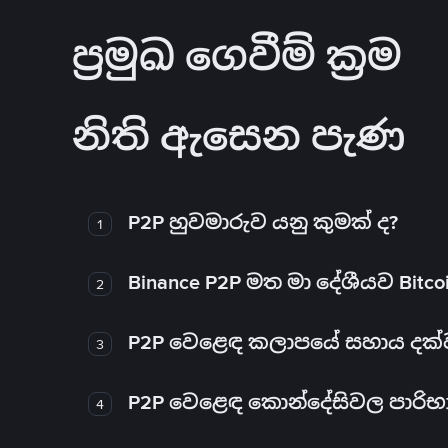
ප්‍රමුඛ ගෙවීම් ක්‍රම
නිති ඇසෙන පැණ
P2P හුවමාරුව යනු කුමක් ද?
1
Binance P2P මත මා දේශීයව Bitc
2
P2P වෙළෙඳ කලාපයේ සහාය දක්වන 
3
P2P වෙළෙඳ කොන්දේසිවල පාරිභ
4