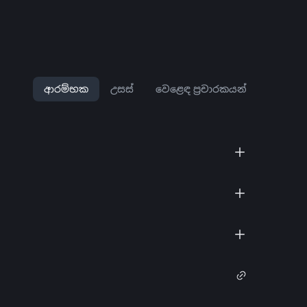
ආරම්භක
උසස්
වෙළෙඳ ප්‍රචාරකයන්