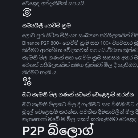
වෙළෙඳ අත්දැකීමක් සපයයි.
නම්‍යශීලී ගෙවීම් ක්‍රම
ලොව පුරා සිටින මිලියන සංඛ්‍යාත පරිශීලකයින් වි
Binance P2P 800+ ගෙවීම් ක්‍රම සහ 100+ ව්‍යවහාර මු
කිරීමට ආරක්ෂිත වේදිකාවක් සපයයි.විවෘත ක්‍ර
කැමති මිල ගණන් සහ ගෙවීම් ක්‍රම සකසන අතර ම
වෙනත් පරිශීලකයින් සමග ක්‍රිප්ටෝ මිල දී ගැනීම
කිරීමට හැකි ය.
ඔබ කැමති මිල ගණන් යටතේ වෙළෙඳාම් කරන්න
ඔබ කැමති මිලකට මිල දී ගැනීමට සහ විකිණීමට ඇ
මුදල් වෙළෙඳාම් කරන්න. පවතින දීමනාවලින් මිල 
නැතහොත් ඔබේ ම මිල සකස් කරගැනීමට වෙළෙඳ දැ
P2P බ්ලොග්