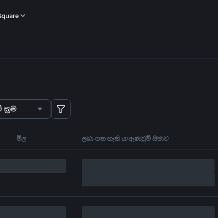
Square
 ක්‍රම
මිල
ලබා ගත හැකි ය/ඇණවුම් සීමාව