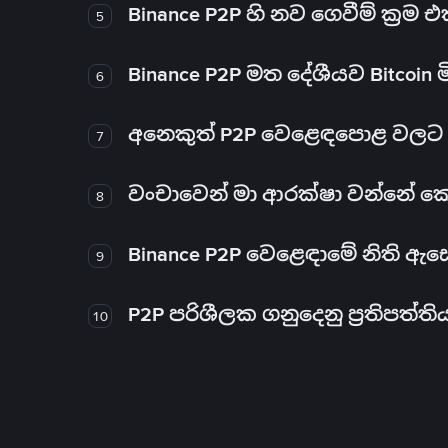
Binance P2P හි නව ගෙවීම් ක්‍රම
5
Binance P2P මත දේශීයව Bitcoin 
6
අනෙකුත් P2P වෙළෙඳපොළ වලට ව
7
වංචාවෙන් මා ආරක්ෂා වන්නේ කෙස
8
Binance P2P වෙළෙඳාමේ නිති ඇ
9
P2P පරිශීලක ගනුදෙනු ප්‍රතිපත්ති
10