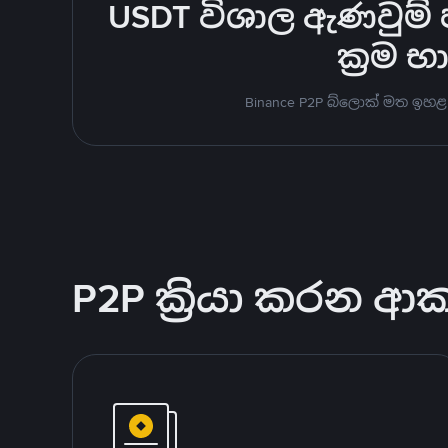
USDT විශාල ඇණවුම් ප
ක්‍රම 
Binance P2P බ්ලොක් මත ඉහළ
P2P ක්‍රියා කරන ආ