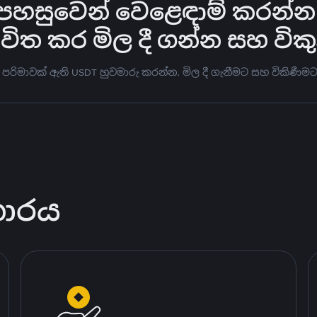
හසුවෙන් වෙළෙඳාම් කරන්න -
භාවිත කර මිල දී ගන්න සහ වි
 පරිමාවක් ඇති USDT හුවමාරු කරන්න. මිල දී ගැනීමට සහ විකි
කාරය