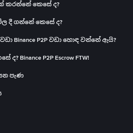
 එක් කරන්නේ කෙසේ ද?
මිල දී ගන්නේ කෙසේ ද?
ඩා Binance P2P වඩා හොඳ වන්නේ ඇයි?
ේ ද? Binance P2P Escrow FTW!
සෙන පැණ
ය