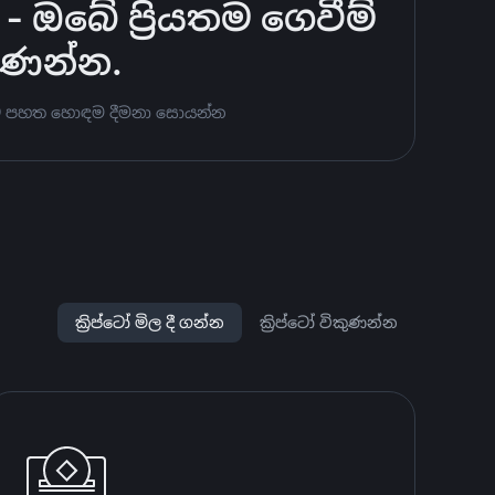
 ඔබේ ප්‍රියතම ගෙවීම්
කුණන්න.
ණීමට පහත හොඳම දීමනා සොයන්න
ක්‍රිප්ටෝ මිල දී ගන්න
ක්‍රිප්ටෝ විකුණන්න