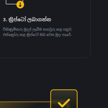
3. ක්‍රිප්ටෝ ලබාගන්න
විකිණුම්කරු මුදල් ලැබීම තහවුරු කළ පසුව,
එස්ක්‍රෝරු කළ ක්‍රිප්ටෝ ඔබ වෙත මුදා හැරේ.