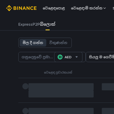
වෙළෙඳපොළ
වෙළෙඳාම් කරන්න
Express
P2P
බ්ලොක්
මිල දී ගන්න
විකුණන්න
AED
සියලු ම ගෙවීම්
වෙළෙඳ ප්‍රචාරකයන්