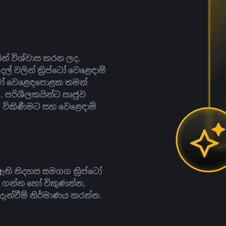
සින් විශ්වාස කරන ලද,
දල් වලින් ක්‍රිප්ටෝ වෙළෙඳාම්
ිප්ටෝ වෙළෙඳපොළක තමන්
, පරිශීලකයින්ට ඍජුව
ට, විකිණීමට සහ වෙළෙඳාම්
ති නිදහස සමගග ක්‍රිප්ටෝ
දී ගන්න හෝ විකුණන්න,
න්වීම් නිර්මාණය කරන්න.