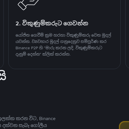
2. විකුණුම්කරුට ගෙවන්න
යෝජිත ගෙවීම් ක්‍රම හරහා විකුණුම්කරු වෙත මුදල්
යවන්න. ව්‍යවහාර මුදල් ගනුදෙනුව සම්පූර්ණ කර
Binance P2P හි "මාරු කරන ලදි, විකුණුම්කරුට
දැනුම් දෙන්න" ක්ලික් කරන්න.
ි
ලක්ක කරන විට, Binance
ය දක්වන සැබෑ ගෝලීය