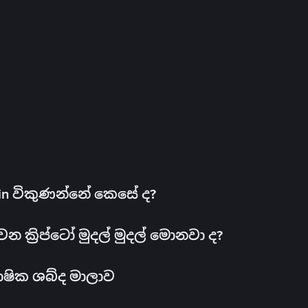
oin විකුණන්නේ කෙසේ ද?
ක්‍රිප්ටෝ මුදල් මුදල් මොනවා ද?
ාෂික ශබ්ද මාලාව