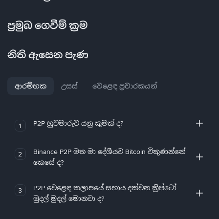
ප්‍රමුඛ ගෙවීම් ක්‍රම
නිති ඇසෙන පැණ
ආරම්භක
උසස්
වෙළෙඳ ප්‍රචාරකයන්
P2P හුවමාරුව යනු කුමක් ද?
1
Binance P2P මත මා දේශීයව Bitcoin විකුණන්නේ
2
කෙසේ ද?
P2P වෙළෙඳ කලාපයේ සහාය දක්වන ක්‍රිප්ටෝ
3
මුදල් මුදල් මොනවා ද?