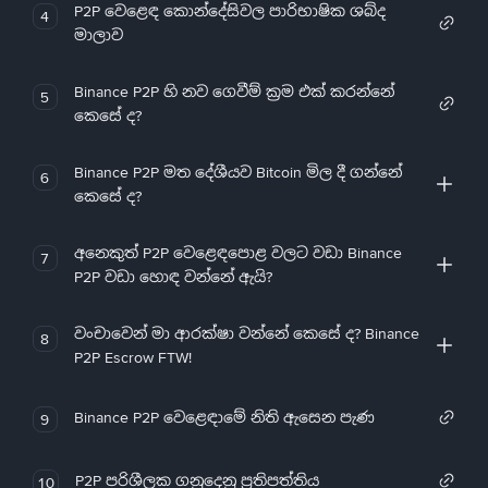
P2P වෙළෙඳ කොන්දේසිවල පාරිභාෂික ශබ්ද
4
මාලාව
Binance P2P හි නව ගෙවීම් ක්‍රම එක් කරන්නේ
5
කෙසේ ද?
Binance P2P මත දේශීයව Bitcoin මිල දී ගන්නේ
6
කෙසේ ද?
අනෙකුත් P2P වෙළෙඳපොළ වලට වඩා Binance
7
P2P වඩා හොඳ වන්නේ ඇයි?
වංචාවෙන් මා ආරක්ෂා වන්නේ කෙසේ ද? Binance
8
P2P Escrow FTW!
Binance P2P වෙළෙඳාමේ නිති ඇසෙන පැණ
9
P2P පරිශීලක ගනුදෙනු ප්‍රතිපත්තිය
10