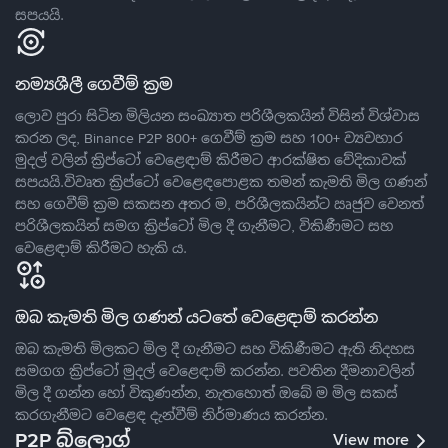
සපයයි.
නම්‍යශීලී ගෙවීම් ක්‍රම
ලොව පුරා සිටින මිලියන සංඛ්‍යාත පරිශීලකයින් විසින් විශ්වාස
කරන ලද, Binance P2P 800+ ගෙවීම් ක්‍රම සහ 100+ ව්‍යවහාර
මුදල් වලින් ක්‍රිප්ටෝ වෙළෙඳාම් කිරීමට ආරක්ෂිත වේදිකාවක්
සපයයි.විවෘත ක්‍රිප්ටෝ වෙළෙඳපොළක තමන් කැමති මිල ගණන්
සහ ගෙවීම් ක්‍රම සකසන අතර ම, පරිශීලකයින්ට ඍජුව වෙනත්
පරිශීලකයින් සමග ක්‍රිප්ටෝ මිල දී ගැනීමට, විකිණීමට සහ
වෙළෙඳාම් කිරීමට හැකි ය.
ඔබ කැමති මිල ගණන් යටතේ වෙළෙඳාම් කරන්න
ඔබ කැමති මිලකට මිල දී ගැනීමට සහ විකිණීමට ඇති නිදහස
සමගග ක්‍රිප්ටෝ මුදල් වෙළෙඳාම් කරන්න. පවතින දීමනාවලින්
මිල දී ගන්න හෝ විකුණන්න, නැතහොත් ඔබේ ම මිල සකස්
කරගැනීමට වෙළෙඳ දැන්වීම් නිර්මාණය කරන්න.
P2P බ්ලොග්
View more