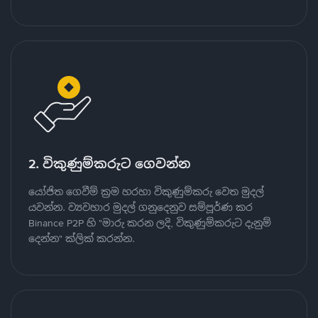
2. විකුණුම්කරුට ගෙවන්න
යෝජිත ගෙවීම් ක්‍රම හරහා විකුණුම්කරු වෙත මුදල්
යවන්න. ව්‍යවහාර මුදල් ගනුදෙනුව සම්පූර්ණ කර
Binance P2P හි "මාරු කරන ලදි, විකුණුම්කරුට දැනුම්
දෙන්න" ක්ලික් කරන්න.