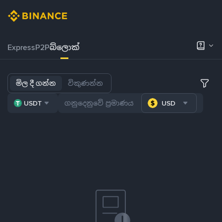
Express
P2P
බ්ලොක්
මිල දී ගන්න
විකුණන්න
USDT
USD