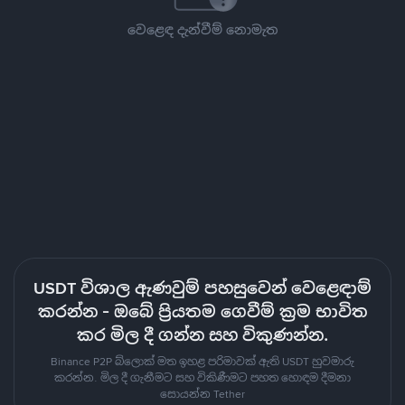
වෙළෙඳ දැන්වීම් නොමැත
USDT විශාල ඇණවුම් පහසුවෙන් වෙළෙඳාම්
කරන්න - ඔබේ ප්‍රියතම ගෙවීම් ක්‍රම භාවිත
කර මිල දී ගන්න සහ විකුණන්න.
Binance P2P බ්ලොක් මත ඉහළ පරිමාවක් ඇති USDT හුවමාරු
කරන්න. මිල දී ගැනීමට සහ විකිණීමට පහත හොඳම දීමනා
සොයන්න Tether