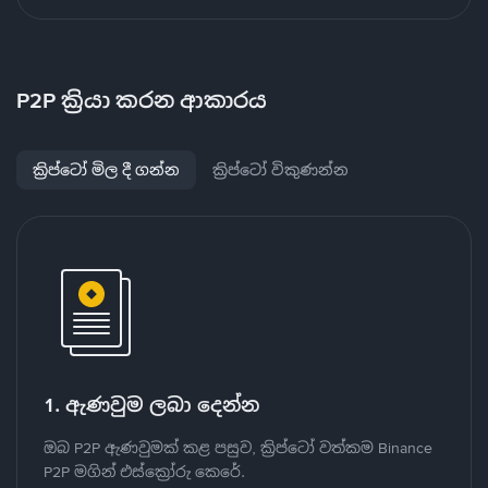
P2P ක්‍රියා කරන ආකාරය
ක්‍රිප්ටෝ මිල දී ගන්න
ක්‍රිප්ටෝ විකුණන්න
1. ඇණවුම ලබා දෙන්න
ඔබ P2P ඇණවුමක් කළ පසුව, ක්‍රිප්ටෝ වත්කම Binance
P2P මගින් එස්ක්‍රෝරු කෙරේ.