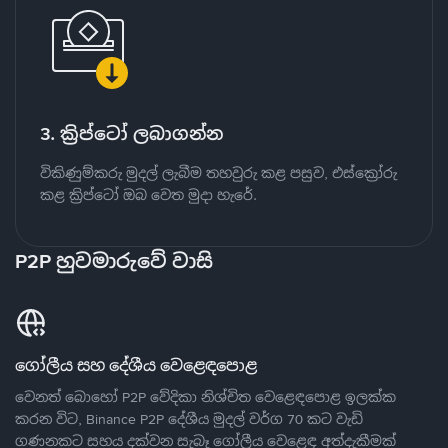
3. ක්‍රිප්ටෝ ලබාගන්න
විකිණුම්කරු මුදල් ලැබීම තහවුරු කළ පසුව, එස්ක්‍රෝරු
කළ ක්‍රිප්ටෝ ඔබ වෙත මුදා හැරේ.
P2P හුවමාරුවේ වාසි
ගෝලීය සහ දේශීය වෙළෙඳපොළ
වෙනත් බොහෝ P2P වේදිකා නිශ්චිත වෙළෙඳපොළ ඉලක්ක
කරන විට, Binance P2P දේශීය මුදල් වර්ග 70 කට වැඩි
ගණනකට සහය දක්වන සැබෑ ගෝලීය වෙළෙඳ අත්දැකීමක්