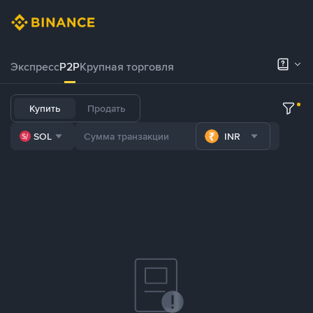
Экспресс
P2P
Крупная торговля
Купить
Продать
SOL
INR