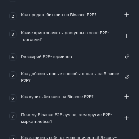
Как продать биткоин на Binance P2P?
2
Какие криптовалюты доступны в зоне P2P-
3
торговли?
Глоссарий P2P-терминов
4
Как добавить новые способы оплаты на Binance
5
P2P?
Как купить биткоин на Binance P2P?
6
Почему Binance P2P лучше, чем другие P2P-
7
маркетплейсы?
Как защитить себя от мошенничества? Эксроу-
8