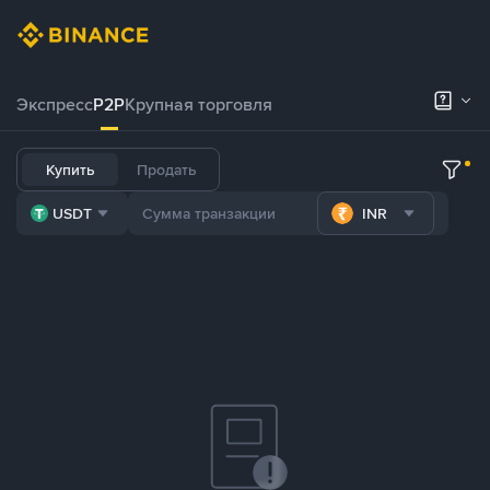
Экспресс
P2P
Крупная торговля
Купить
Продать
USDT
INR