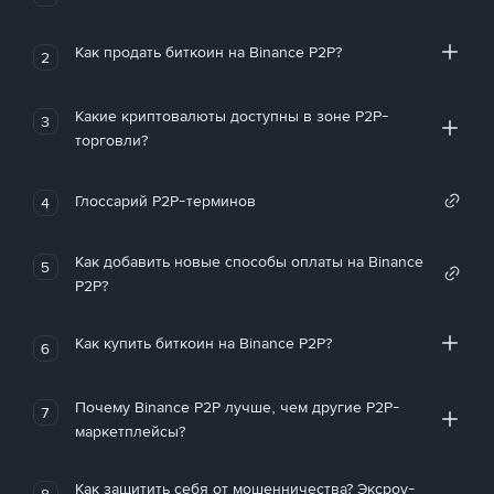
Как продать биткоин на Binance P2P?
2
Какие криптовалюты доступны в зоне P2P-
3
торговли?
Глоссарий P2P-терминов
4
Как добавить новые способы оплаты на Binance
5
P2P?
Как купить биткоин на Binance P2P?
6
Почему Binance P2P лучше, чем другие P2P-
7
маркетплейсы?
Как защитить себя от мошенничества? Эксроу-
8