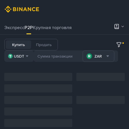
Экспресс
P2P
Крупная торговля
Купить
Продать
USDT
ZAR