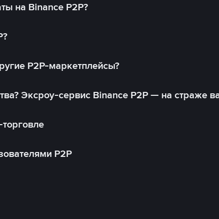
ты на Binance P2P?
P?
другие P2P-маркетплейсы?
тва? Эксроу-сервис Binance P2P — на страже в
-торговле
зователями P2P