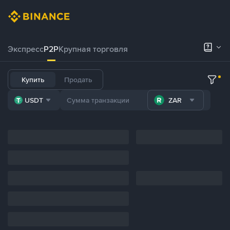
Экспресс
P2P
Крупная торговля
Купить
Продать
USDT
ZAR