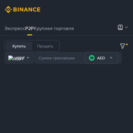
Экспресс
P2P
Крупная торговля
Купить
Продать
USDT
AED