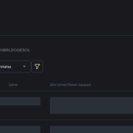
TH
BRL
DOGE
SOL
платы
Цена
Доступно/Лимит ордера