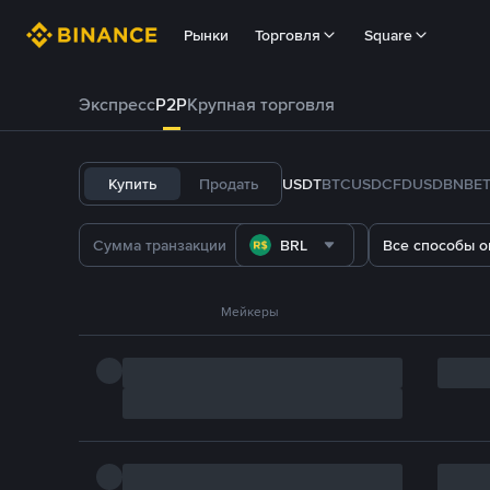
Рынки
Торговля
Square
Экспресс
P2P
Крупная торговля
Купить
Продать
USDT
BTC
USDC
FDUSD
BNB
E
BRL
Все способы о
Мейкеры