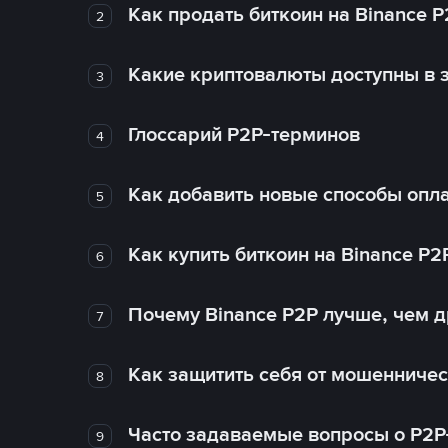
Как продать биткоин на Binance P
2
Какие криптовалюты доступны в з
3
Глоссарий P2P-терминов
4
Как добавить новые способы опла
5
Как купить биткоин на Binance P2
6
Почему Binance P2P лучше, чем 
7
Как защитить себя от мошенничес
8
Часто задаваемые вопросы о P2P
9