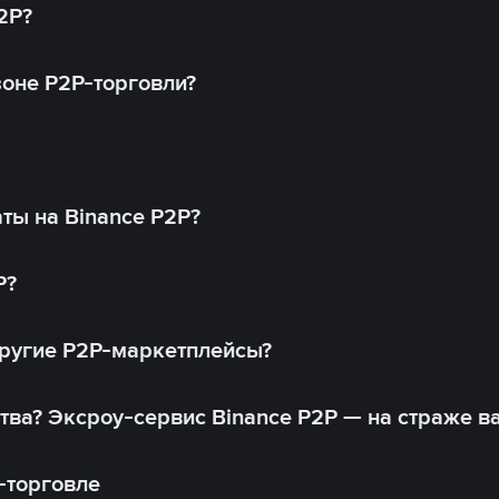
2P?
оне P2P-торговли?
ты на Binance P2P?
P?
другие P2P-маркетплейсы?
тва? Эксроу-сервис Binance P2P — на страже в
-торговле