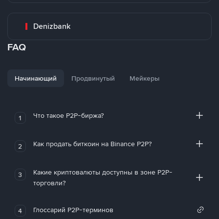
Denizbank
FAQ
Начинающий
Продвинутый
Мейкеры
Что такое P2P-биржа?
1
Как продать биткоин на Binance P2P?
2
Какие криптовалюты доступны в зоне P2P-
3
торговли?
Глоссарий P2P-терминов
4