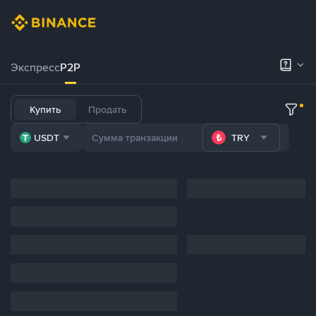
Экспресс
P2P
Купить
Продать
USDT
TRY