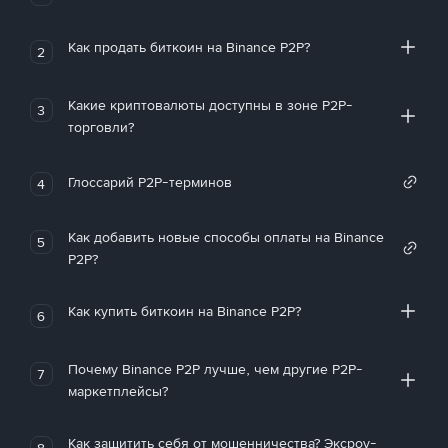
Как продать биткоин на Binance P2P?
2
Какие криптовалюты доступны в зоне P2P-
3
торговли?
Глоссарий P2P-терминов
4
Как добавить новые способы оплаты на Binance
5
P2P?
Как купить биткоин на Binance P2P?
6
Почему Binance P2P лучше, чем другие P2P-
7
маркетплейсы?
Как защитить себя от мошенничества? Эксроу-
8