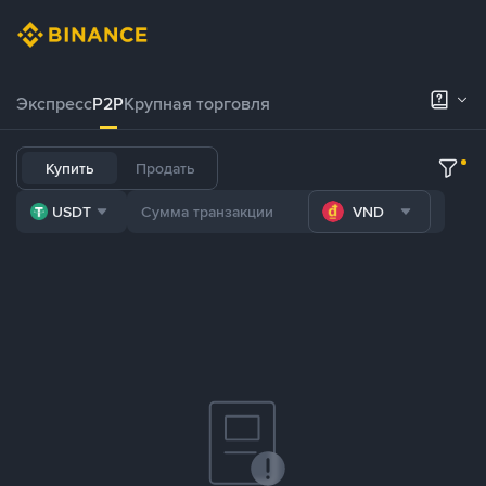
Экспресс
P2P
Крупная торговля
Купить
Продать
USDT
VND