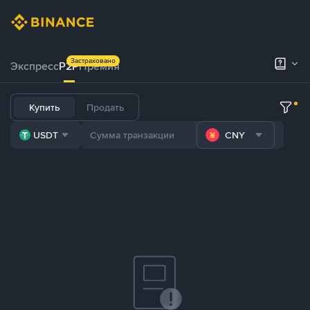
Застраховано
Экспресс
P2P
Премия
Купить
Продать
USDT
CNY