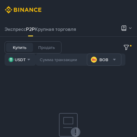
Экспресс
P2P
Крупная торговля
Купить
Продать
USDT
BOB