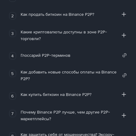
Как продать биткоин на Binance P2P?
2
Какие криптовалюты доступны в зоне P2P-
3
торговли?
Глоссарий P2P-терминов
4
Как добавить новые способы оплаты на Binance
5
P2P?
Как купить биткоин на Binance P2P?
6
Почему Binance P2P лучше, чем другие P2P-
7
маркетплейсы?
Как защитить себя от мошенничества? Эксроу-
8