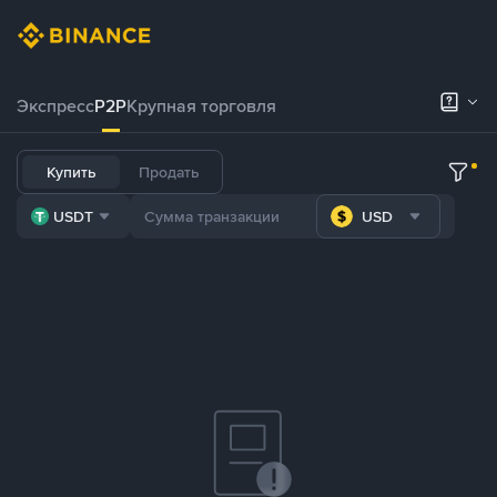
Экспресс
P2P
Крупная торговля
Купить
Продать
USDT
USD