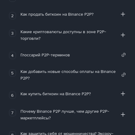
Как продать биткоин на Binance P2P?
2
Какие криптовалюты доступны в зоне P2P-
3
торговли?
Глоссарий P2P-терминов
4
Как добавить новые способы оплаты на Binance
5
P2P?
Как купить биткоин на Binance P2P?
6
Почему Binance P2P лучше, чем другие P2P-
7
маркетплейсы?
Как защитить себя от мошенничества? Эксроу-
8