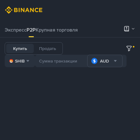
Экспресс
P2P
Крупная торговля
Купить
Продать
SHIB
AUD