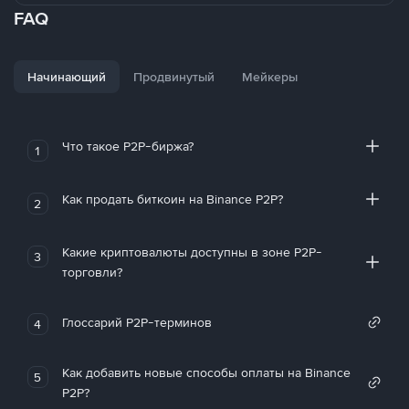
FAQ
Начинающий
Продвинутый
Мейкеры
Что такое P2P-биржа?
1
Как продать биткоин на Binance P2P?
2
Какие криптовалюты доступны в зоне P2P-
3
торговли?
Глоссарий P2P-терминов
4
Как добавить новые способы оплаты на Binance
5
P2P?