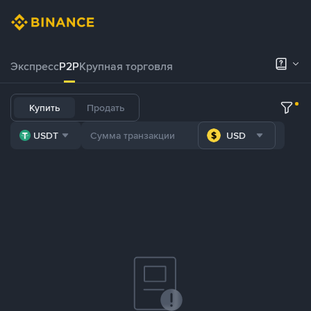
Экспресс
P2P
Крупная торговля
Купить
Продать
USDT
USD