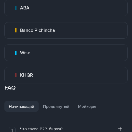
ABA
Banco Pichincha
Wise
KHQR
FAQ
Начинающий
Продвинутый
Мейкеры
Что такое P2P-биржа?
1