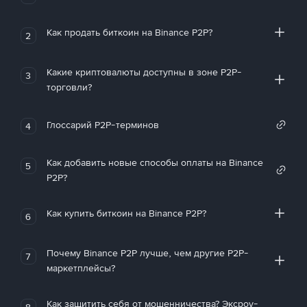
Как продать биткоин на Binance P2P?
2
Какие криптовалюты доступны в зоне P2P-
3
торговли?
Глоссарий P2P-терминов
4
Как добавить новые способы оплаты на Binance
5
P2P?
Как купить биткоин на Binance P2P?
6
Почему Binance P2P лучше, чем другие P2P-
7
маркетплейсы?
Как защитить себя от мошенничества? Эксроу-
8