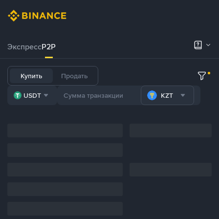
Экспресс
P2P
Купить
Продать
USDT
KZT