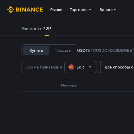
Рынки
Торговля
Square
Экспресс
P2P
Купить
Продать
USDT
BTC
USDC
FDUSD
BNB
E
LKR
Все способы о
Мейкеры