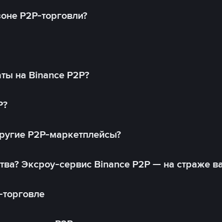
оне P2P-торговли?
ты на Binance P2P?
P?
другие P2P-маркетплейсы?
тва? Эксроу-сервис Binance P2P — на страже в
-торговле