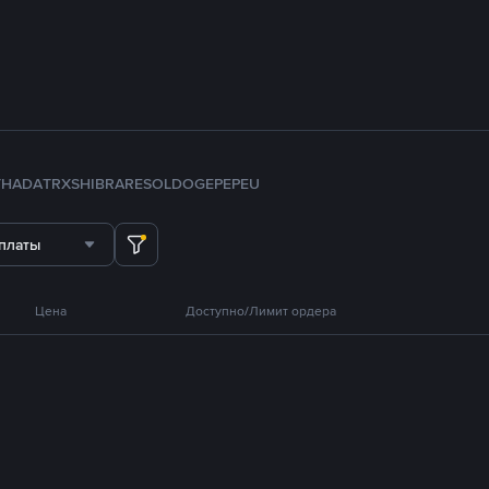
TH
ADA
TRX
SHIB
RARE
SOL
DOGE
PEPE
U
платы
Цена
Доступно/Лимит ордера