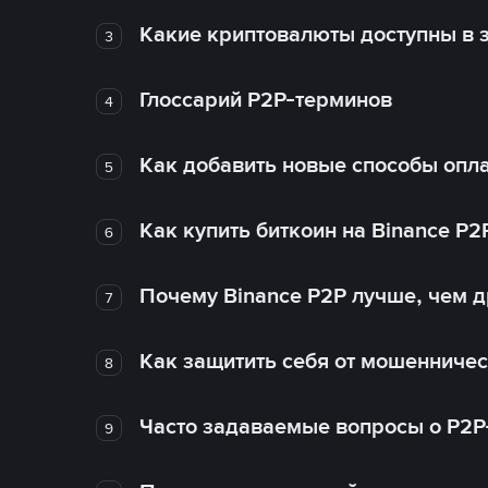
Какие криптовалюты доступны в з
3
Глоссарий P2P-терминов
4
Как добавить новые способы опла
5
Как купить биткоин на Binance P2
6
Почему Binance P2P лучше, чем 
7
Как защитить себя от мошенничес
8
Часто задаваемые вопросы о P2P
9