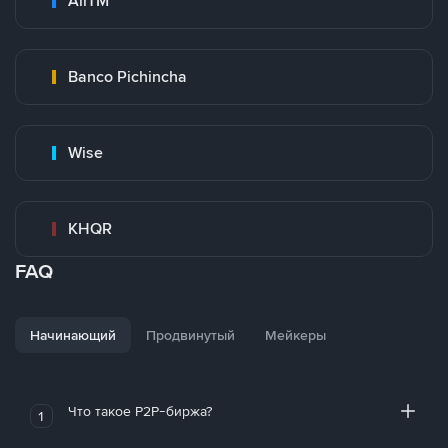
AirTM
Banco Pichincha
Wise
KHQR
FAQ
Начинающий
Продвинутый
Мейкеры
Что такое P2P-биржа?
1