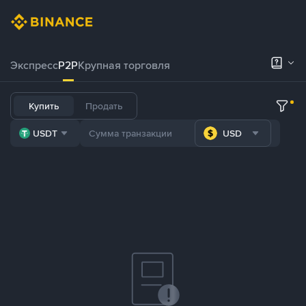
Экспресс
P2P
Крупная торговля
Купить
Продать
USDT
USD