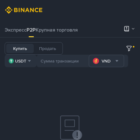
Экспресс
P2P
Крупная торговля
Купить
Продать
USDT
VND