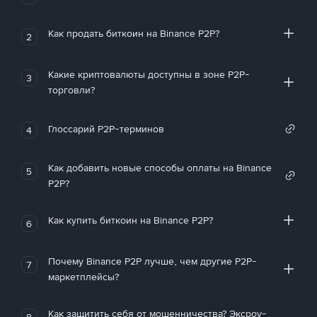
Как продать биткоин на Binance P2P?
2
Какие криптовалюты доступны в зоне P2P-
3
торговли?
Глоссарий P2P-терминов
4
Как добавить новые способы оплаты на Binance
5
P2P?
Как купить биткоин на Binance P2P?
6
Почему Binance P2P лучше, чем другие P2P-
7
маркетплейсы?
Как защитить себя от мошенничества? Эксроу-
8