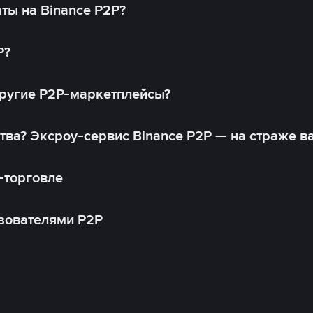
ты на Binance P2P?
P?
другие P2P-маркетплейсы?
тва? Эксроу-сервис Binance P2P — на страже в
-торговле
зователями P2P