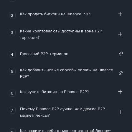
Как продать биткоин на Binance P2P?
2
Какие криптовалюты доступны в зоне P2P-
3
торговли?
Глоссарий P2P-терминов
4
Как добавить новые способы оплаты на Binance
5
P2P?
Как купить биткоин на Binance P2P?
6
Почему Binance P2P лучше, чем другие P2P-
7
маркетплейсы?
Как защитить себя от мошенничества? Эксроу-
8