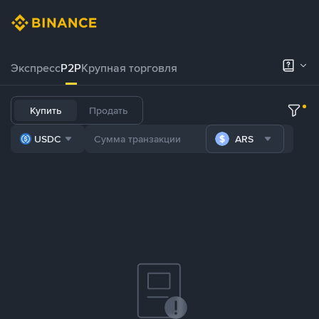
Экспресс
P2P
Крупная торговля
Купить
Продать
USDC
ARS