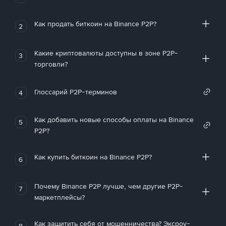
Как продать биткоин на Binance P2P?
2
Какие криптовалюты доступны в зоне P2P-
3
торговли?
Глоссарий P2P-терминов
4
Как добавить новые способы оплаты на Binance
5
P2P?
Как купить биткоин на Binance P2P?
6
Почему Binance P2P лучше, чем другие P2P-
7
маркетплейсы?
Как защитить себя от мошенничества? Эксроу-
8