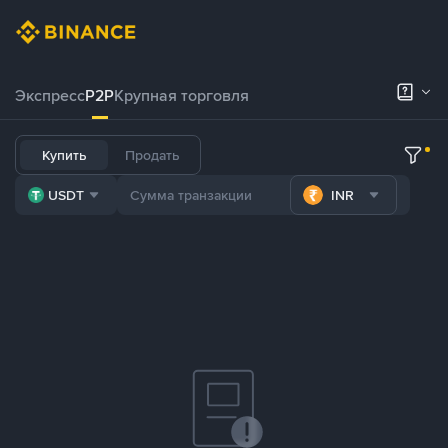
Экспресс
P2P
Крупная торговля
Купить
Продать
USDT
INR