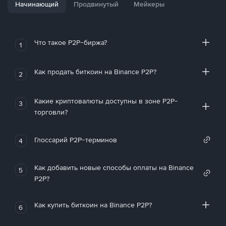
Начинающий
Продвинутый
Мейкеры
Что такое P2P-биржа?
1
Как продать биткоин на Binance P2P?
2
Какие криптовалюты доступны в зоне P2P-
3
торговли?
Глоссарий P2P-терминов
4
Как добавить новые способы оплаты на Binance
5
P2P?
Как купить биткоин на Binance P2P?
6