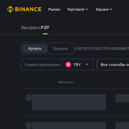
Рынки
Торговля
Square
Экспресс
P2P
Купить
Продать
USDT
BTC
USDC
FDUSD
BNB
E
TRY
Все способы о
Мейкеры