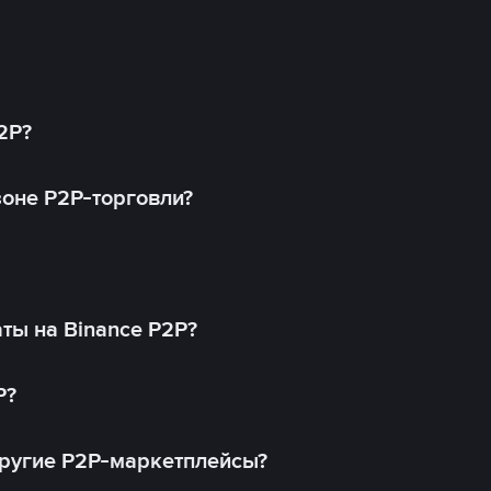
2P?
оне P2P-торговли?
ты на Binance P2P?
P?
другие P2P-маркетплейсы?