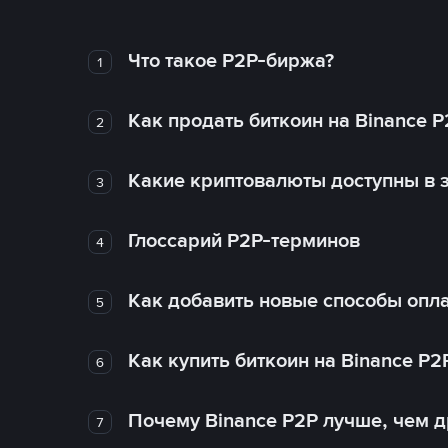
Что такое P2P-биржа?
1
Как продать биткоин на Binance P
2
Какие криптовалюты доступны в з
3
Глоссарий P2P-терминов
4
Как добавить новые способы опла
5
Как купить биткоин на Binance P2
6
Почему Binance P2P лучше, чем 
7