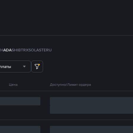
TH
ADA
SHIB
TRX
SOL
ASTER
U
платы
Цена
Доступно/Лимит ордера