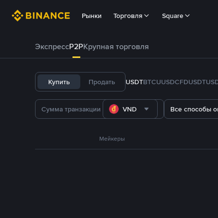
Рынки
Торговля
Square
Экспресс
P2P
Крупная торговля
Купить
Продать
USDT
BTC
U
USDC
FDUSD
TUS
VND
Все способы о
Мейкеры