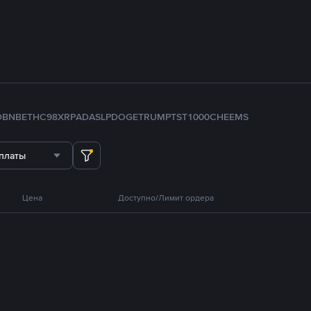
D
BNB
ETH
C98
XRP
ADA
SLP
DOGE
TRUMP
TST
1000CHEEMS
платы
Цена
Доступно/Лимит ордера