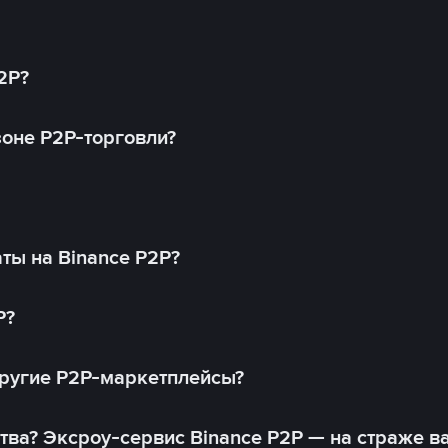
2P?
оне P2P-торговли?
ты на Binance P2P?
P?
другие P2P-маркетплейсы?
тва? Эксроу-сервис Binance P2P — на страже в