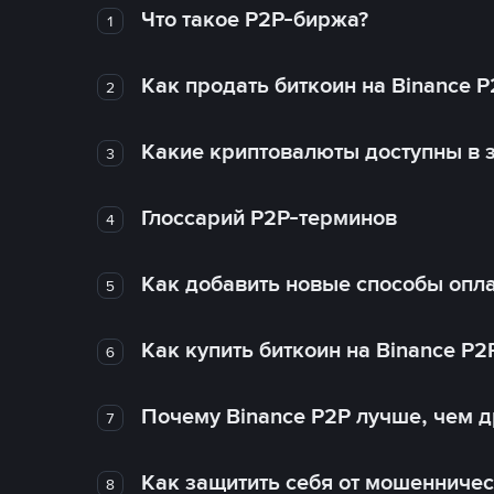
Что такое P2P-биржа?
1
Как продать биткоин на Binance P
2
Какие криптовалюты доступны в з
3
Глоссарий P2P-терминов
4
Как добавить новые способы опла
5
Как купить биткоин на Binance P2
6
Почему Binance P2P лучше, чем 
7
Как защитить себя от мошенничес
8