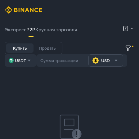
Экспресс
P2P
Крупная торговля
Купить
Продать
USDT
USD