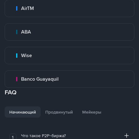
AirTM
ABA
Wise
Banco Guayaquil
FAQ
Начинающий
Продвинутый
Мейкеры
Что такое P2P-биржа?
1