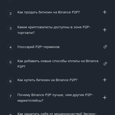
Как продать биткоин на Binance P2P?
2
Какие криптовалюты доступны в зоне P2P-
3
торговли?
Глоссарий P2P-терминов
4
Как добавить новые способы оплаты на Binance
5
P2P?
Как купить биткоин на Binance P2P?
6
Почему Binance P2P лучше, чем другие P2P-
7
маркетплейсы?
Как защитить себя от мошенничества? Эксроу-
8