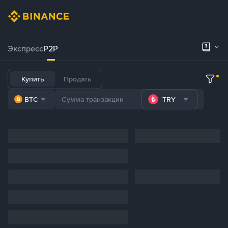
Экспресс
P2P
Купить
Продать
BTC
TRY