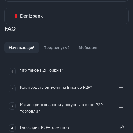
Denizbank
FAQ
Начинающий
Продвинутый
Мейкеры
Что такое P2P-биржа?
1
Как продать биткоин на Binance P2P?
2
Какие криптовалюты доступны в зоне P2P-
3
торговли?
Глоссарий P2P-терминов
4