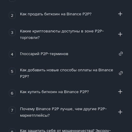
Как продать биткоин на Binance P2P?
2
Какие криптовалюты доступны в зоне P2P-
3
торговли?
Глоссарий P2P-терминов
4
Как добавить новые способы оплаты на Binance
5
P2P?
Как купить биткоин на Binance P2P?
6
Почему Binance P2P лучше, чем другие P2P-
7
маркетплейсы?
Как защитить себя от мошенничества? Эксроу-
8