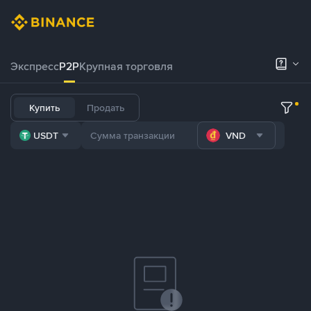
Экспресс
P2P
Крупная торговля
Купить
Продать
USDT
VND