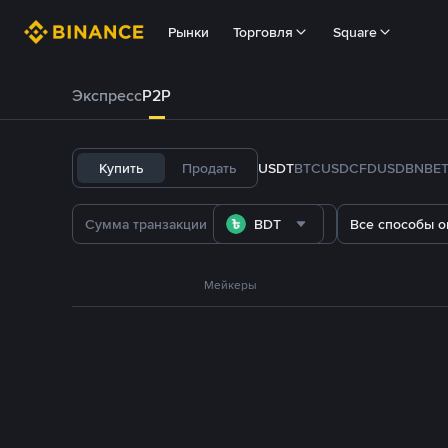
Рынки
Торговля
Square
Экспресс
P2P
Купить
Продать
USDT
BTC
USDC
FDUSD
BNB
E
BDT
Все способы о
Мейкеры