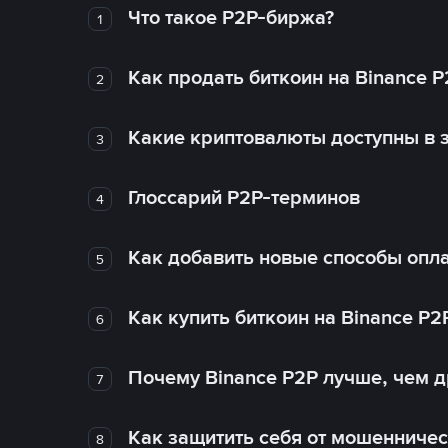
Что такое P2P-биржа?
1
Как продать биткоин на Binance P
2
Какие криптовалюты доступны в з
3
Глоссарий P2P-терминов
4
Как добавить новые способы опла
5
Как купить биткоин на Binance P2
6
Почему Binance P2P лучше, чем 
7
Как защитить себя от мошенничес
8