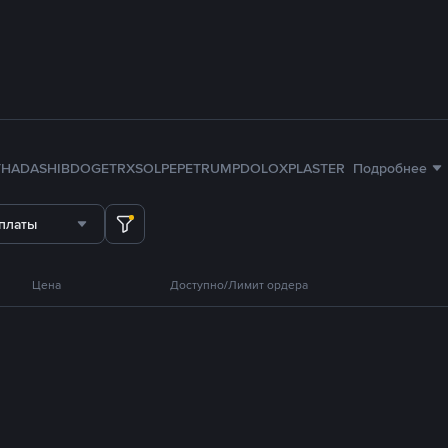
TH
ADA
SHIB
DOGE
TRX
SOL
PEPE
TRUMP
DOLO
XPL
ASTER
Подробнее
платы
Цена
Доступно/Лимит ордера