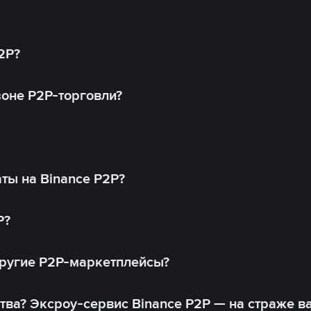
2P?
оне P2P-торговли?
ты на Binance P2P?
P?
другие P2P-маркетплейсы?
тва? Эксроу-сервис Binance P2P — на страже в