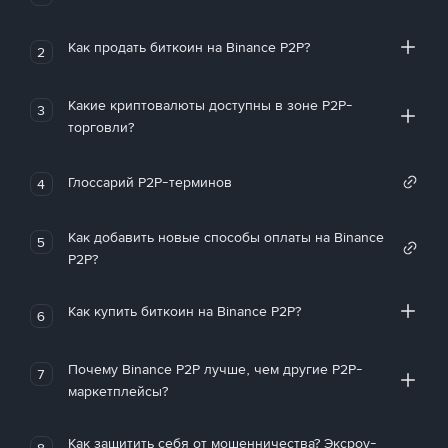
Как продать биткоин на Binance P2P?
2
Какие криптовалюты доступны в зоне P2P-
3
торговли?
Глоссарий P2P-терминов
4
Как добавить новые способы оплаты на Binance
5
P2P?
Как купить биткоин на Binance P2P?
6
Почему Binance P2P лучше, чем другие P2P-
7
маркетплейсы?
Как защитить себя от мошенничества? Эксроу-
8