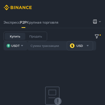
Экспресс
P2P
Крупная торговля
Купить
Продать
USDT
USD