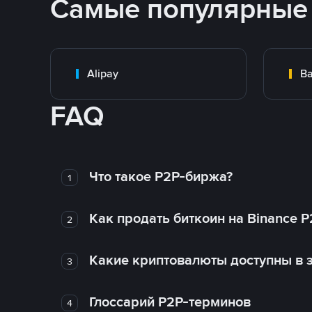
Самые популярные
Alipay
Ba
FAQ
Что такое P2P-биржа?
1
Как продать биткоин на Binance P
2
Какие криптовалюты доступны в з
3
Глоссарий P2P-терминов
4