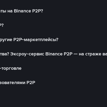
ты на Binance P2P?
P?
другие P2P-маркетплейсы?
тва? Эксроу-сервис Binance P2P — на страже в
-торговле
зователями P2P