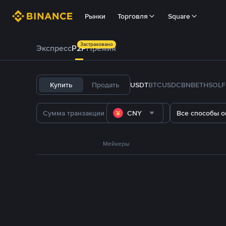
Рынки
Торговля
Square
Застраховано
Экспресс
P2P
Премия
Купить
Продать
USDT
BTC
USDC
BNB
ETH
SOL
CNY
Все способы о
Мейкеры