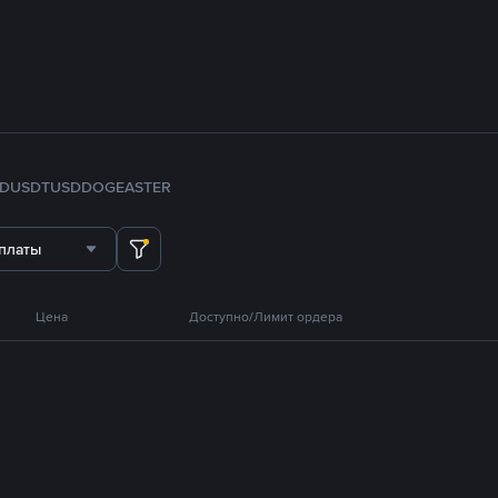
FDUSD
TUSD
DOGE
ASTER
платы
Цена
Доступно/Лимит ордера