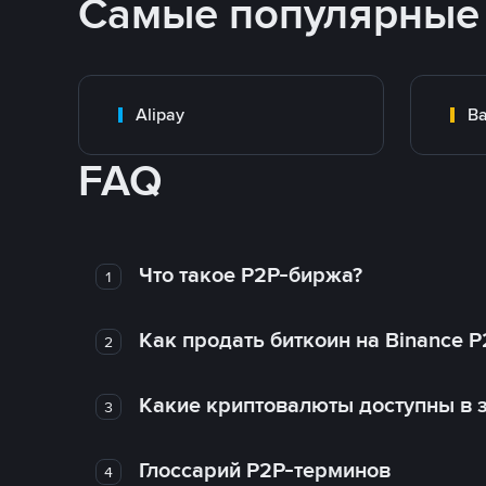
Самые популярные
Alipay
Ba
FAQ
Что такое P2P-биржа?
1
Как продать биткоин на Binance P
2
Какие криптовалюты доступны в з
3
Глоссарий P2P-терминов
4