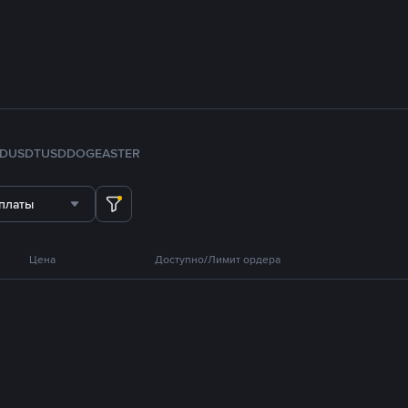
FDUSD
TUSD
DOGE
ASTER
платы
Цена
Доступно/Лимит ордера