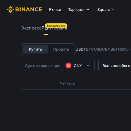
Рынки
Торговля
Square
Застраховано
Экспресс
P2P
Премия
Купить
Продать
USDT
BTC
USDC
BNB
ETH
SOL
CNY
Все способы о
Мейкеры