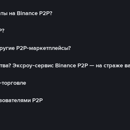
ты на Binance P2P?
P?
другие P2P-маркетплейсы?
тва? Эксроу-сервис Binance P2P — на страже в
-торговле
зователями P2P