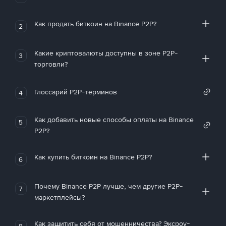
Как продать биткоин на Binance P2P?
2
Какие криптовалюты доступны в зоне P2P-
3
торговли?
Глоссарий P2P-терминов
4
Как добавить новые способы оплаты на Binance
5
P2P?
Как купить биткоин на Binance P2P?
6
Почему Binance P2P лучше, чем другие P2P-
7
маркетплейсы?
Как защитить себя от мошенничества? Эксроу-
8