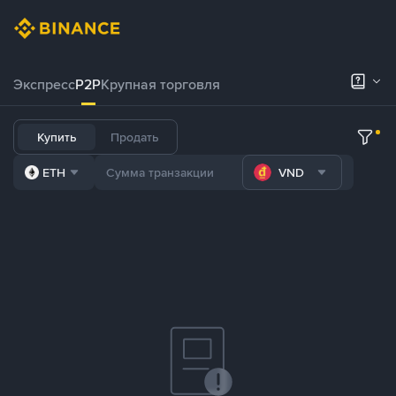
Экспресс
P2P
Крупная торговля
Купить
Продать
ETH
VND