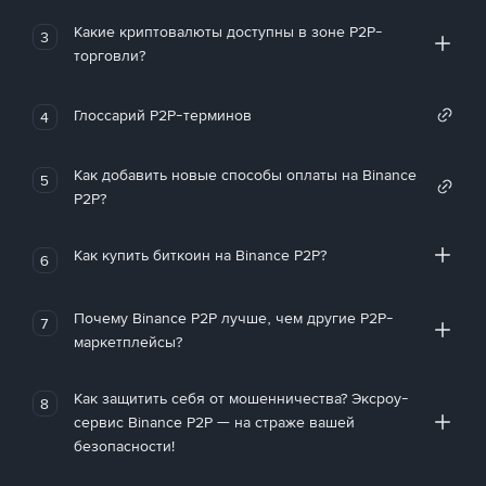
Какие криптовалюты доступны в зоне P2P-
3
торговли?
Глоссарий P2P-терминов
4
Как добавить новые способы оплаты на Binance
5
P2P?
Как купить биткоин на Binance P2P?
6
Почему Binance P2P лучше, чем другие P2P-
7
маркетплейсы?
Как защитить себя от мошенничества? Эксроу-
8
сервис Binance P2P — на страже вашей
безопасности!