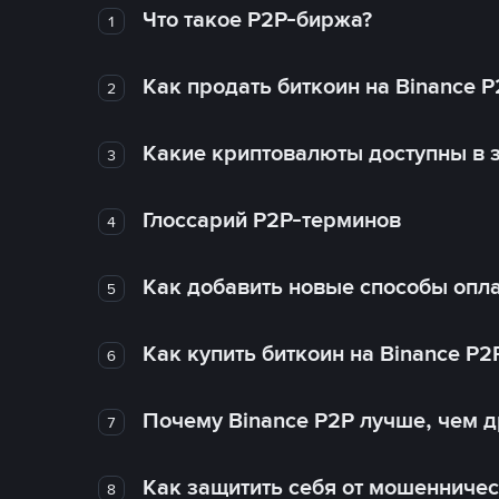
Что такое P2P-биржа?
1
Как продать биткоин на Binance P
2
Какие криптовалюты доступны в з
3
Глоссарий P2P-терминов
4
Как добавить новые способы опла
5
Как купить биткоин на Binance P2
6
Почему Binance P2P лучше, чем 
7
Как защитить себя от мошенничес
8