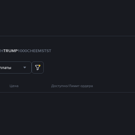
TH
TRUMP
1000CHEEMS
TST
платы
Цена
Доступно/Лимит ордера