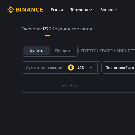
Рынки
Торговля
Square
Экспресс
P2P
Крупная торговля
Купить
Продать
USDT
BTC
USDC
FDUSD
BNB
E
USD
Все способы о
Мейкеры