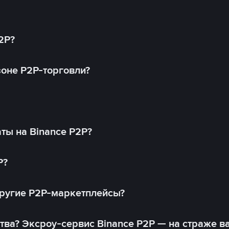
2P?
оне P2P-торговли?
ты на Binance P2P?
P?
другие P2P-маркетплейсы?
тва? Эксроу-сервис Binance P2P — на страже в