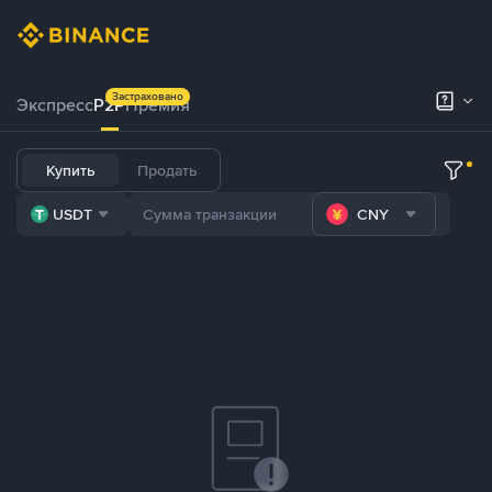
Застраховано
Экспресс
P2P
Премия
Купить
Продать
USDT
CNY