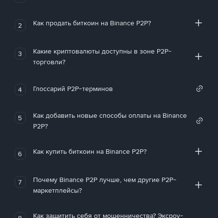
Как продать биткоин на Binance P2P?
2
Какие криптовалюты доступны в зоне P2P-
3
торговли?
Глоссарий P2P-терминов
4
Как добавить новые способы оплаты на Binance
5
P2P?
Как купить биткоин на Binance P2P?
6
Почему Binance P2P лучше, чем другие P2P-
7
маркетплейсы?
Как защитить себя от мошенничества? Эксроу-
8