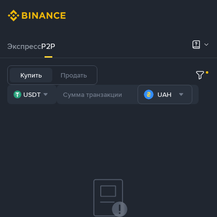
Экспресс
P2P
Купить
Продать
USDT
UAH