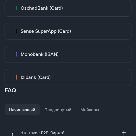
OschadBank (Card)
Sense SuperApp (Card)
Monobank (IBAN)
Izibank (Card)
FAQ
Начинающий
Продвинутый
Мейкеры
Что такое P2P-биржа?
1