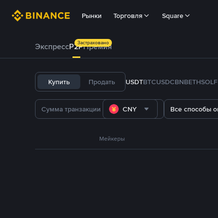
Рынки
Торговля
Square
Застраховано
Экспресс
P2P
Премия
Купить
Продать
USDT
BTC
USDC
BNB
ETH
SOL
CNY
Все способы о
Мейкеры