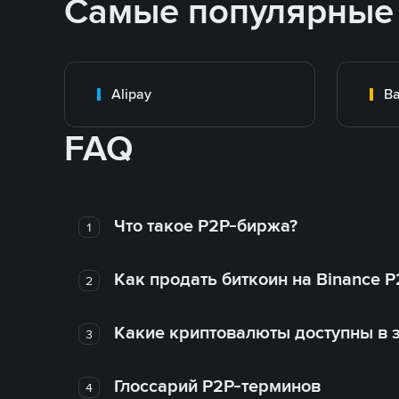
Самые популярные
Alipay
Ba
FAQ
Что такое P2P-биржа?
1
Как продать биткоин на Binance P
2
Какие криптовалюты доступны в з
3
Глоссарий P2P-терминов
4