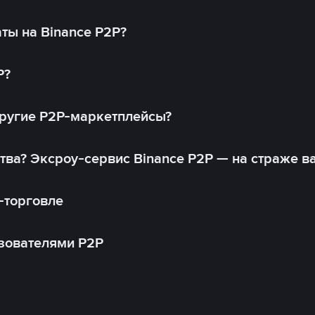
ты на Binance P2P?
P?
другие P2P-маркетплейсы?
тва? Эксроу-сервис Binance P2P — на страже в
-торговле
зователями P2P