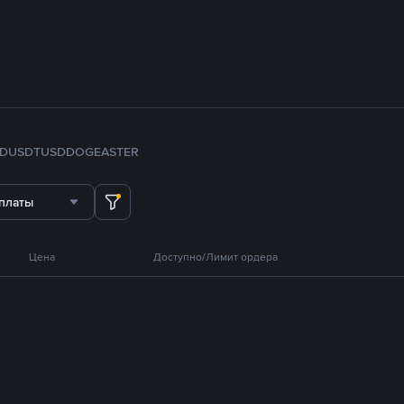
FDUSD
TUSD
DOGE
ASTER
платы
Цена
Доступно/Лимит ордера